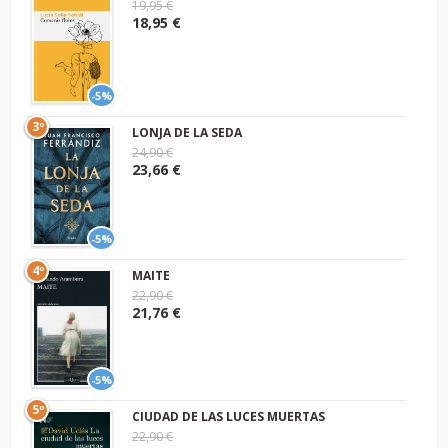
19,95 €
18,95 €
-5%
3º
LONJA DE LA SEDA
24,90 €
23,66 €
-5%
4º
MAITE
22,90 €
21,76 €
-5%
5º
CIUDAD DE LAS LUCES MUERTAS
22,90 €