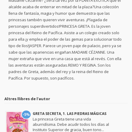
Madame Cézanne? ¿Será tal vez por la PLANTA EXÓTICA que el
alcalde acaba de enterrar en mitad de la plaza?Una colección
llena de fantasía, magia y humor que demuestra que las
princesas también quieren vivir aventuras. ¡Plagada de
personajes superdivertidos!PRINCESA GRETA. Es la joven
princesa del Reino de Pacífica. Asiste a un colegio creado solo
para ella ¡y emplea el poder de las gemas para solucionar todo
tipo de líos!JASPER. Parece un joven paje de palacio, pero ya se
sabe que las apariencias engañan.MADAME CÉZANNE. Una
mujer extraña que vive en una casa que está al revés. Con ella
las aventuras están aseguradas.REMO Y REGINA. Son los
padres de Greta, además del rey y la reina del Reino de
Pacífica. Por supuesto, son pacíficos.
Altres llibres de l'autor
GRETA SECRETA, 1. LAS PIEDRAS MÁGICAS
-5%
La princesa Greta tiene una vida
aburridísima. Debe acudir todos los días al
Instituto Superior de gracia, buen tono...