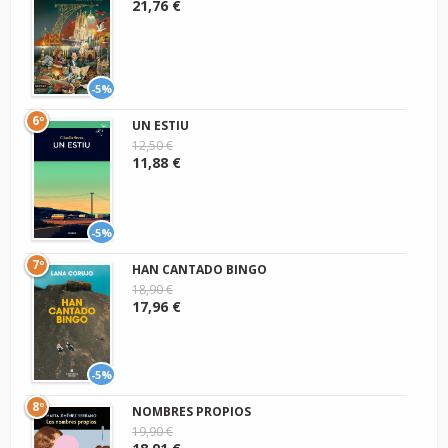
21,76 €
-5%
6º
UN ESTIU
12,50 €
11,88 €
-5%
7º
HAN CANTADO BINGO
18,90 €
17,96 €
-5%
8º
NOMBRES PROPIOS
19,90 €