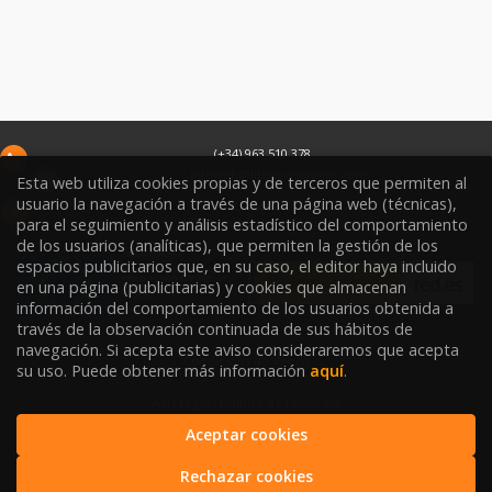
(+34) 963 510 378
infoweb@libreriasoriano.com
Esta web utiliza cookies propias y de terceros que permiten al
usuario la navegación a través de una página web (técnicas),
C/ Xàtiva 15
para el seguimiento y análisis estadístico del comportamiento
46002
València
País Valencià
de los usuarios (analíticas), que permiten la gestión de los
espacios publicitarios que, en su caso, el editor haya incluido
en una página (publicitarias) y cookies que almacenan
información del comportamiento de los usuarios obtenida a
través de la observación continuada de sus hábitos de
navegación. Si acepta este aviso consideraremos que acepta
Condicions de Venda
su uso. Puede obtener más información
aquí
.
Avís Legal i Política de Privacitat
Aceptar cookies
Política de Protecció de Dades
Rechazar cookies
Política de Cookies