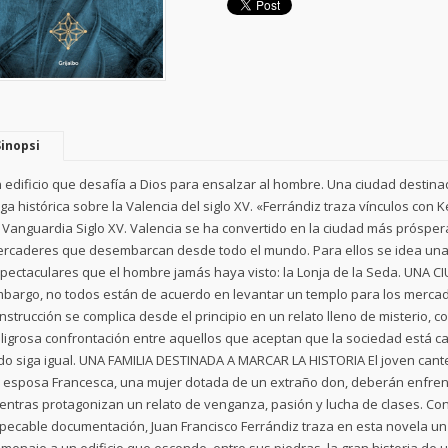
Sinopsi
 edificio que desafía a Dios para ensalzar al hombre. Una ciudad destina
ga histórica sobre la Valencia del siglo XV. «Ferrándiz traza vínculos con K
 Vanguardia Siglo XV. Valencia se ha convertido en la ciudad más prósper
rcaderes que desembarcan desde todo el mundo. Para ellos se idea una 
pectaculares que el hombre jamás haya visto: la Lonja de la Seda. UNA
bargo, no todos están de acuerdo en levantar un templo para los mercade
nstrucción se complica desde el principio en un relato lleno de misterio, c
ligrosa confrontación entre aquellos que aceptan que la sociedad está 
do siga igual. UNA FAMILIA DESTINADA A MARCAR LA HISTORIA El joven cantero
 esposa Francesca, una mujer dotada de un extraño don, deberán enfre
entras protagonizan un relato de venganza, pasión y lucha de clases. Con
pecable documentación, Juan Francisco Ferrándiz traza en esta novela un