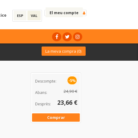
El meu compte
tico
ESP
VAL
La meva compra (
0
)
-5%
Descompte:
24,90 €
Abans:
23,66 €
Desprès:
Comprar