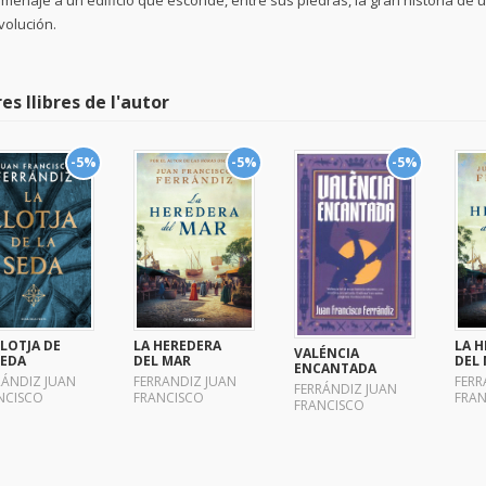
menaje a un edificio que esconde, entre sus piedras, la gran historia de 
volución.
res llibres de l'autor
-5%
-5%
-5%
LLOTJA DE
LA HEREDERA
LA 
VALÉNCIA
SEDA
DEL MAR
DEL
ENCANTADA
RÁNDIZ JUAN
FERRANDIZ JUAN
FERR
FERRÁNDIZ JUAN
NCISCO
FRANCISCO
FRAN
FRANCISCO