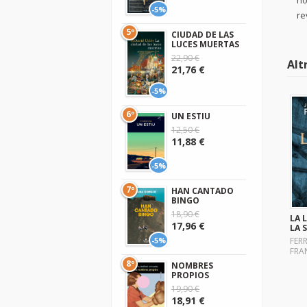
ho
-5%
re
5º
CIUDAD DE LAS
LUCES MUERTAS
22,90 €
Alt
21,76 €
-5%
6º
UN ESTIU
12,50 €
11,88 €
-5%
7º
HAN CANTADO
BINGO
18,90 €
LA 
17,96 €
LA 
-5%
FER
FRA
8º
NOMBRES
PROPIOS
19,90 €
18,91 €