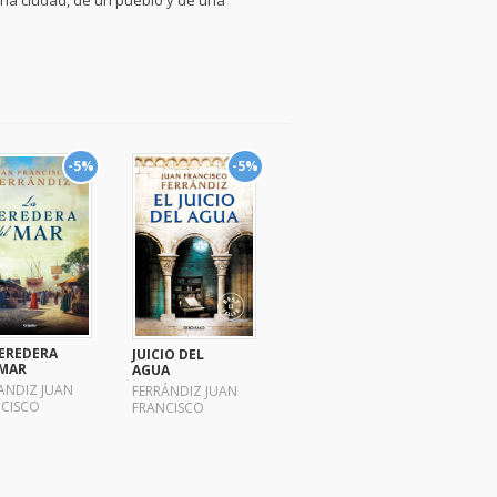
una ciudad, de un pueblo y de una
-5%
-5%
HEREDERA
JUICIO DEL
 MAR
AGUA
ANDIZ JUAN
FERRÁNDIZ JUAN
CISCO
FRANCISCO