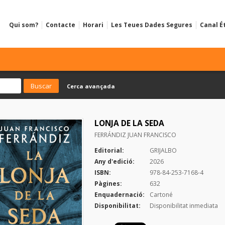
Qui som?
Contacte
Horari
Les Teues Dades Segures
Canal É
Cerca avançada
LONJA DE LA SEDA
FERRÁNDIZ JUAN FRANCISCO
Editorial:
GRIJALBO
Any d'edició:
2026
ISBN:
978-84-253-7168-4
Pàgines:
632
Enquadernació:
Cartoné
Disponibilitat:
Disponibilitat inmediata