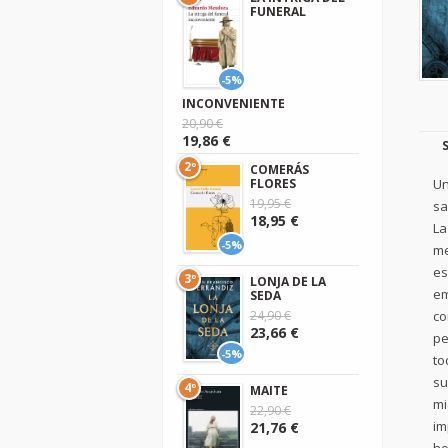
FUNERAL
-5%
INCONVENIENTE
20,90 €
19,86 €
2º
COMERÁS
FLORES
Un
19,95 €
sa
18,95 €
La
-5%
me
es
3º
LONJA DE LA
em
SEDA
24,90 €
co
23,66 €
pe
-5%
to
su
4º
MAITE
mi
22,90 €
im
21,76 €