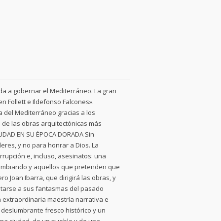
da a gobernar el Mediterráneo. La gran
en Follett e Ildefonso Falcones».
a del Mediterráneo gracias a los
de las obras arquitectónicas más
 CIUDAD EN SU ÉPOCA DORADA Sin
res, y no para honrar a Dios. La
orrupción e, incluso, asesinatos: una
cambiando y aquellos que pretenden que
 Joan Ibarra, que dirigirá las obras, y
ntarse a sus fantasmas del pasado
 extraordinaria maestría narrativa e
 deslumbrante fresco histórico y un