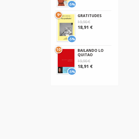
-5%
9º
GRATITUDES
19,90 €
18,91 €
-5%
10º
BAILANDO LO
QUITAO
19,90 €
18,91 €
-5%