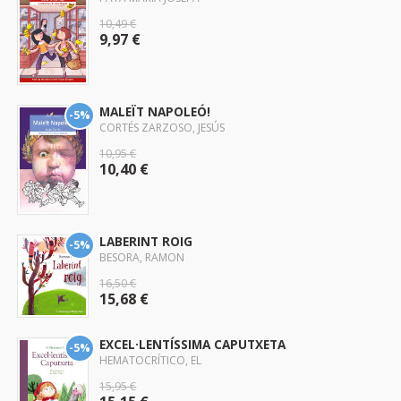
10,49 €
9,97 €
MALEÏT NAPOLEÓ!
-5%
CORTÉS ZARZOSO, JESÚS
10,95 €
10,40 €
LABERINT ROIG
-5%
BESORA, RAMON
16,50 €
15,68 €
EXCEL·LENTÍSSIMA CAPUTXETA
-5%
HEMATOCRÍTICO, EL
15,95 €