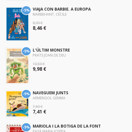
VIAJA CON BARBIE. A EUROPA
-5%
MARBEHANT, CÉCILE
8,90 €
8,46 €
L'ÚLTIM MONSTRE
-5%
PRATS JOAN DE DEU
10,50 €
9,98 €
NAVEGUEM JUNTS
-5%
ARMENGOL GEMMA
7,80 €
7,41 €
MARIOLA I LA BOTIGA DE LA FONT
-5%
PAYÀ MARIA JOSEPA