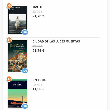
4º
MAITE
22,90 €
21,76 €
-5%
5º
CIUDAD DE LAS LUCES MUERTAS
22,90 €
21,76 €
-5%
6º
UN ESTIU
12,50 €
11,88 €
-5%