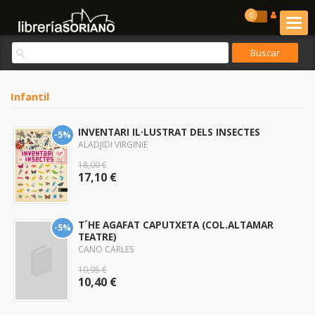
0
Infantil
INVENTARI IL·LUSTRAT DELS INSECTES
-5%
ALADJIDI VIRGINIE
18,00 €
17,10 €
T´HE AGAFAT CAPUTXETA (COL.ALTAMAR
-5%
TEATRE)
CANO CARLES
10,95 €
10,40 €