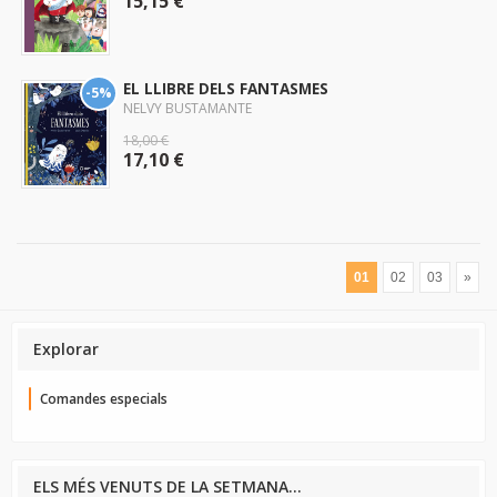
15,15 €
EL LLIBRE DELS FANTASMES
-5%
NELVY BUSTAMANTE
18,00 €
17,10 €
01
02
03
»
Explorar
Comandes especials
ELS MÉS VENUTS DE LA SETMANA...