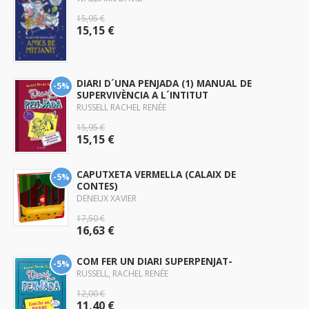
15,95 €
15,15 €
DIARI D´UNA PENJADA (1) MANUAL DE
-5%
SUPERVIVÈNCIA A L´INTITUT
RUSSELL RACHEL RENÉE
15,95 €
15,15 €
CAPUTXETA VERMELLA (CALAIX DE
-5%
CONTES)
DENEUX XAVIER
17,50 €
16,63 €
COM FER UN DIARI SUPERPENJAT-
-5%
RUSSELL, RACHEL RENÉE
12,00 €
11,40 €