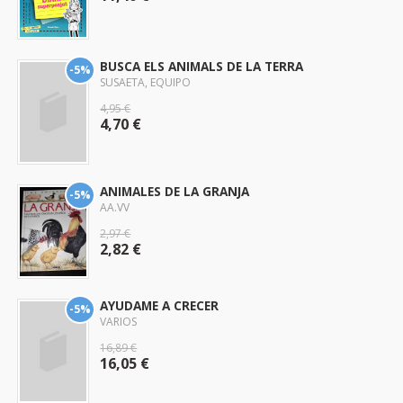
BUSCA ELS ANIMALS DE LA TERRA
-5%
SUSAETA, EQUIPO
4,95 €
4,70 €
ANIMALES DE LA GRANJA
-5%
AA.VV
2,97 €
2,82 €
AYUDAME A CRECER
-5%
VARIOS
16,89 €
16,05 €