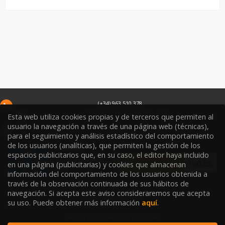
(+34) 963 510 378
infoweb@libreriasoriano.com
Esta web utiliza cookies propias y de terceros que permiten al
usuario la navegación a través de una página web (técnicas),
C/ Xàtiva 15
para el seguimiento y análisis estadístico del comportamiento
46002
Valencia
España
de los usuarios (analíticas), que permiten la gestión de los
espacios publicitarios que, en su caso, el editor haya incluido
en una página (publicitarias) y cookies que almacenan
información del comportamiento de los usuarios obtenida a
través de la observación continuada de sus hábitos de
navegación. Si acepta este aviso consideraremos que acepta
Condiciones de venta
su uso. Puede obtener más información
aquí
.
Aviso legal y política de privacidad