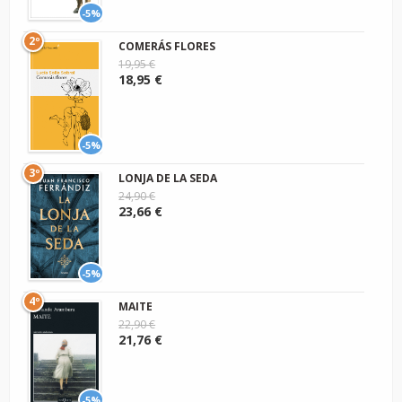
-5%
2º
COMERÁS FLORES
19,95 €
18,95 €
-5%
3º
LONJA DE LA SEDA
24,90 €
23,66 €
-5%
4º
MAITE
22,90 €
21,76 €
-5%