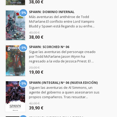
38,00 €
SPAWN: DOMINIO INFERNAL
-5%
Más aventuras del antihéroe de Todd
McFarlane.El conflicto entre Lord Vampiro
Bludd y Spawn está llegando a su enfre...
40,00 €
38,00 €
SPAWN: SCORCHED Nº 06
-5%
Sigue las aventuras del personaje creado
por Todd McFarlane.Jason Wynn ha
regresado a la vida de Jessica Priest. El ...
20,00 €
19,00 €
SPAWN (INTEGRAL) Nº 06 (NUEVA EDICIÓN)
-5%
Siguen las aventuras de Al Simmons, un
agente del gobierno a quien asesinaron sus
propios compañeros. Tras resucitar...
42,00 €
39,90 €