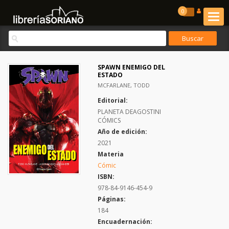
0
SPAWN ENEMIGO DEL
ESTADO
MCFARLANE, TODD
Editorial:
PLANETA DEAGOSTINI
CÓMICS
Año de edición:
2021
Materia
Cómic
ISBN:
978-84-9146-454-9
Páginas:
184
Encuadernación: