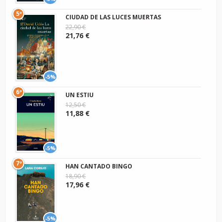
5º
CIUDAD DE LAS LUCES MUERTAS
22,90 €
21,76 €
-5%
6º
UN ESTIU
12,50 €
11,88 €
-5%
7º
HAN CANTADO BINGO
18,90 €
17,96 €
-5%