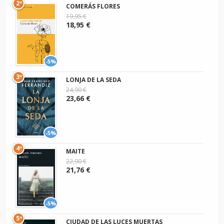
2º
COMERÁS FLORES
19,95 €
18,95 €
-5%
3º
LONJA DE LA SEDA
24,90 €
23,66 €
-5%
4º
MAITE
22,90 €
21,76 €
-5%
5º
CIUDAD DE LAS LUCES MUERTAS