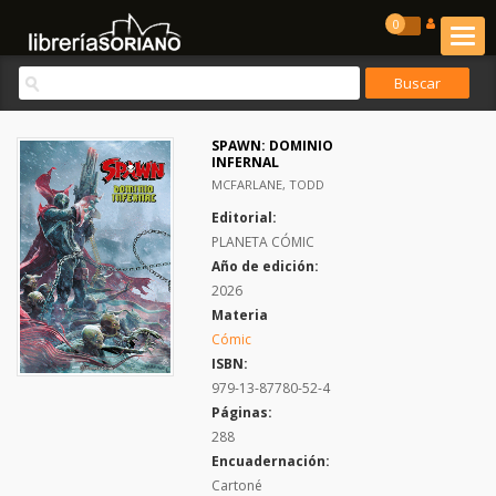
0
SPAWN: DOMINIO
INFERNAL
MCFARLANE, TODD
Editorial:
PLANETA CÓMIC
Año de edición:
2026
Materia
Cómic
ISBN:
979-13-87780-52-4
Páginas:
288
Encuadernación:
Cartoné