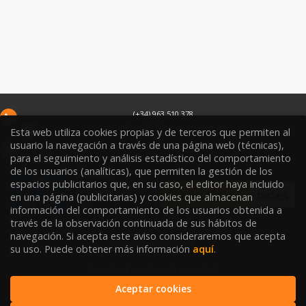
(+34) 963 510 378
infoweb@libreriasoriano.com
Esta web utiliza cookies propias y de terceros que permiten al
usuario la navegación a través de una página web (técnicas),
C/ Xàtiva 15
para el seguimiento y análisis estadístico del comportamiento
46002
Valencia
España
de los usuarios (analíticas), que permiten la gestión de los
espacios publicitarios que, en su caso, el editor haya incluido
en una página (publicitarias) y cookies que almacenan
información del comportamiento de los usuarios obtenida a
través de la observación continuada de sus hábitos de
navegación. Si acepta este aviso consideraremos que acepta
Condiciones de venta
su uso. Puede obtener más información
aquí
.
Aviso legal y política de privacidad
Aceptar cookies
Política de Protección de Datos