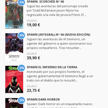
SPAWN: SCORCHED Nº 06
-5%
Sigue las aventuras del personaje creado
por Todd McFarlane.Jason Wynn ha
regresado a la vida de Jessica Priest. El ...
20,00 €
19,00 €
SPAWN (INTEGRAL) Nº 06 (NUEVA EDICIÓN)
-5%
Siguen las aventuras de Al Simmons, un
agente del gobierno a quien asesinaron sus
propios compañeros. Tras resucitar...
42,00 €
39,90 €
SPAWN EL INFIERNO EN LA TIERRA
-5%
Asesinado por sus propios hombres, el
agente gubernamental Al Simmons llegó a un
trato con el diablo que lo resucitó...
25,00 €
23,75 €
SPAWN DARK HORROR
-5%
Spawn: Dark Horror es un inquietante nuevo