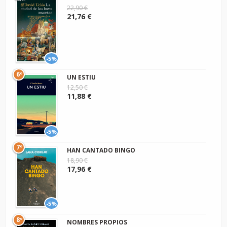
22,90 €
21,76 €
-5%
6º
UN ESTIU
12,50 €
11,88 €
-5%
7º
HAN CANTADO BINGO
18,90 €
17,96 €
-5%
8º
NOMBRES PROPIOS