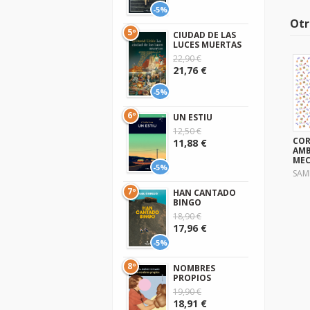
-5%
Otr
5º
CIUDAD DE LAS
LUCES MUERTAS
22,90 €
21,76 €
-5%
6º
UN ESTIU
12,50 €
COR
11,88 €
AM
MEC
-5%
SAM
7º
HAN CANTADO
BINGO
18,90 €
17,96 €
-5%
8º
NOMBRES
PROPIOS
19,90 €
18,91 €