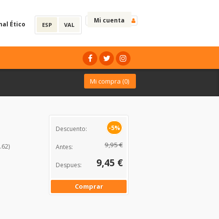
Mi cuenta
nal Ético
ESP
VAL
Mi compra (
0
)
-5%
Descuento:
9,95 €
.62)
Antes:
9,45 €
Despues:
Comprar