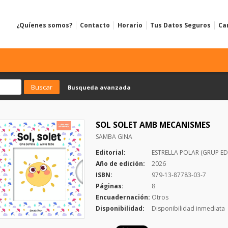
¿Quíenes somos?
Contacto
Horario
Tus Datos Seguros
Ca
Busqueda avanzada
SOL SOLET AMB MECANISMES
SAMBA GINA
Editorial:
ESTRELLA POLAR (GRUP ED
Año de edición:
2026
ISBN:
979-13-87783-03-7
Páginas:
8
Encuadernación:
Otros
Disponibilidad:
Disponibilidad inmediata