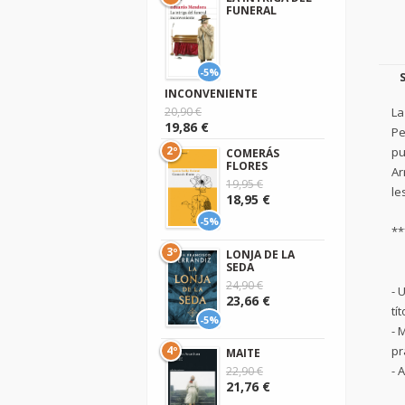
FUNERAL
-5%
INCONVENIENTE
La
20,90 €
19,86 €
Pe
2º
pu
COMERÁS
FLORES
Ar
19,95 €
le
18,95 €
-5%
**
3º
LONJA DE LA
SEDA
24,90 €
- 
23,66 €
tí
-5%
- 
pr
4º
MAITE
- 
22,90 €
21,76 €