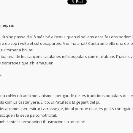
Sinopsis
 Lili s’ho passa d’allò més bé a l’estiu, quan el sol ens escalfa i ens podem b
rò de cop i volta el sol desapareix. A on ha anat? Canta amb ella una de 
gui tornar a brillar!
riba una de les cançons catalanes més populars com mai abans l’havies v
s sorpreses que s’hi amaguen.
*
Una col·lecció amb mecanismes per gaudir de les tradicions populars de 
tols com La castanyera, El tió, El Patufet o El gegant del pi.
Mecanismes per estirar i arrossegar, ideal perquè els més petits coneguin 
actiquen la seva psicomotricitat.
Amb cantells arrodonits i il·lustracions a tot color!