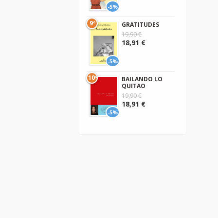
-5%
9º
GRATITUDES
19,90 €
18,91 €
-5%
10º
BAILANDO LO
QUITAO
19,90 €
18,91 €
-5%