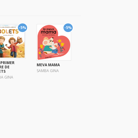
-5%
-5%
 PRIMER
MEVA MAMA
RE DE
SAMBA GINA
ETS
A GINA