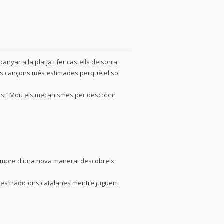
anyar a la platja i fer castells de sorra.
les cançons més estimades perquè el sol
ist. Mou els mecanismes per descobrir
sempre d'una nova manera: descobreix
les tradicions catalanes mentre juguen i