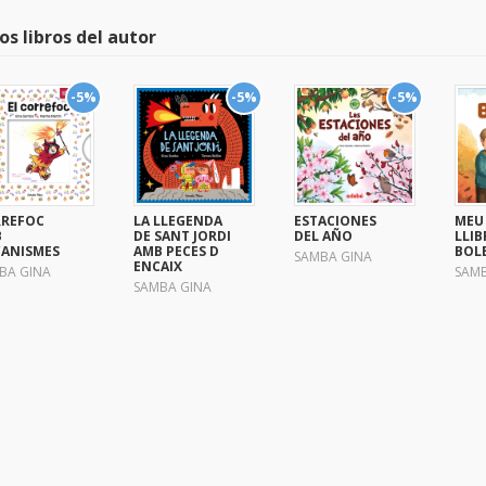
os libros del autor
-5%
-5%
-5%
REFOC
LA LLEGENDA
ESTACIONES
MEU
B
DE SANT JORDI
DEL AÑO
LLIB
ANISMES
AMB PECES D
BOL
SAMBA GINA
ENCAIX
BA GINA
SAMB
SAMBA GINA