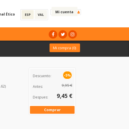
Mi cuenta
nal Ético
ESP
VAL
Mi compra (
0
)
-5%
Descuento:
9,95 €
.62)
Antes:
9,45 €
Despues:
Comprar