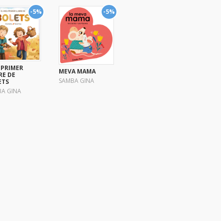
-5%
-5%
 PRIMER
MEVA MAMA
RE DE
SAMBA GINA
ETS
A GINA