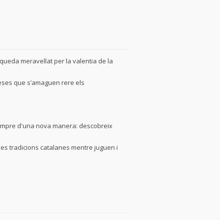
c queda meravellat per la valentia de la
reses que s’amaguen rere els
sempre d'una nova manera: descobreix
les tradicions catalanes mentre juguen i