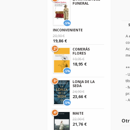
FUNERAL
-5%
INCONVENIENTE
A 
20,90 €
19,86 €
co
2º
Ac
COMERÁS
FLORES
me
19,95 €
18,95 €
**
-5%
- 
tí
3º
LONJA DE LA
SEDA
- 
24,90 €
pr
23,66 €
- 
-5%
4º
MAITE
22,90 €
Otr
21,76 €