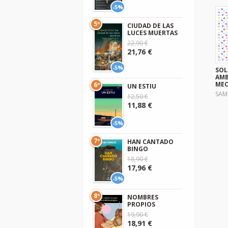
-5%
5º
CIUDAD DE LAS
LUCES MUERTAS
22,90 €
21,76 €
-5%
SOL
AM
MEC
6º
UN ESTIU
SAM
12,50 €
11,88 €
-5%
7º
HAN CANTADO
BINGO
18,90 €
17,96 €
-5%
8º
NOMBRES
PROPIOS
19,90 €
18,91 €