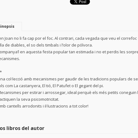
Sinopsis
en Joan no li fa cap por el foc. Al contrari, cada vegada que veu el correfo
lla de diables, el so dels timbals i l’olor de pólvora.
ompanya’l en aquesta festa popular tan estimada i no et perdis les sorp
canismes.
*
Una col·lecció amb mecanismes per gaudir de les tradicions populars de 
tols com La castanyera, El tió, El Patufet o El gegant del pi.
Mecanismes per estirar i arrossegar, ideal perquè els més petits coneguin 
actiquen la seva psicomotricitat.
Amb cantells arrodonits i il·lustracions a tot color!
os libros del autor