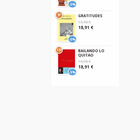
-5%
9º
GRATITUDES
19,90 €
18,91 €
-5%
10º
BAILANDO LO
QUITAO
19,90 €
18,91 €
-5%