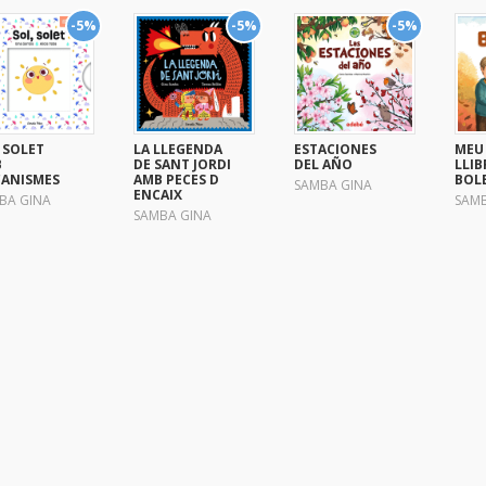
-5%
-5%
-5%
 SOLET
LA LLEGENDA
ESTACIONES
MEU
B
DE SANT JORDI
DEL AÑO
LLIB
ANISMES
AMB PECES D
BOL
SAMBA GINA
ENCAIX
BA GINA
SAMB
SAMBA GINA