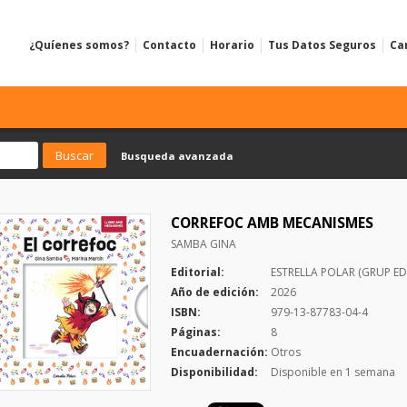
¿Quíenes somos?
Contacto
Horario
Tus Datos Seguros
Ca
Busqueda avanzada
CORREFOC AMB MECANISMES
SAMBA GINA
Editorial:
ESTRELLA POLAR (GRUP ED
Año de edición:
2026
ISBN:
979-13-87783-04-4
Páginas:
8
Encuadernación:
Otros
Disponibilidad:
Disponible en 1 semana