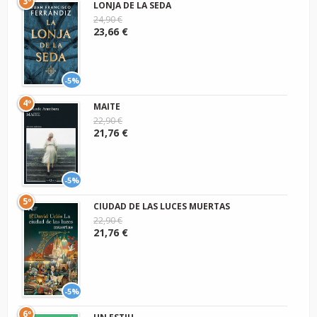
3º
LONJA DE LA SEDA
24,90 €
23,66 €
-5%
4º
MAITE
22,90 €
21,76 €
-5%
5º
CIUDAD DE LAS LUCES MUERTAS
22,90 €
21,76 €
-5%
6º