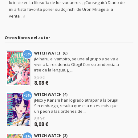
lo inicie en la filosofía de los vaqueros. ¡¿Conseguirá Diario de
mi artista favorita poner su dôjinshi de Uron Mirage a la
venta...?!
Otros libros del autor
WITCH WATCH (6)
-5%
¡Miharu, el vampiro, se une al grupo y se va a
vivir a la residencia Otogi! Con su tendencia a
irse de la lengua, ¡¿...
8,50 €
8,08 €
WITCH WATCH (4)
-5%
¡Nico y Kanshi han logrado atrapar a la bruja!
Sin embargo, resulta que ella no es más que
un peón a las órdenes de ...
8,50 €
8,08 €
WITCH WATCH (3)
-5%