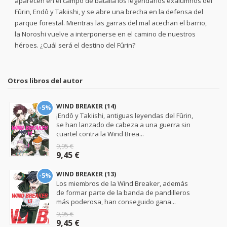
aparecen en el campo de batalla los legendarios exalumnos del
Fûrin, Endô y Takiishi, y se abre una brecha en la defensa del
parque forestal. Mientras las garras del mal acechan el barrio,
la Noroshi vuelve a interponerse en el camino de nuestros
héroes. ¿Cuál será el destino del Fûrin?
Otros libros del autor
WIND BREAKER (14)
-5%
¡Endô y Takiishi, antiguas leyendas del Fûrin,
se han lanzado de cabeza a una guerra sin
cuartel contra la Wind Brea...
9,95 €
9,45 €
WIND BREAKER (13)
-5%
Los miembros de la Wind Breaker, además
de formar parte de la banda de pandilleros
más poderosa, han conseguido gana...
9,95 €
9,45 €