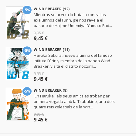
WIND BREAKER (12)
-5%
Mientras se acerca la batalla contra los
exalumnos del Fûrin, ¡se nos revela el
pasado de Hajime Umemiya! Yamato End...
9,95 €
9,45 €
WIND BREAKER (11)
-5%
Haruka Sakura, nuevo alumno del famoso
intituto Fûrin y miembro de la banda Wind
Breaker, visita el distrito nocturn...
9,95 €
9,45 €
WIND BREAKER (8)
-5%
¡En Haruka i els seus amics es troben per
primera vegada amb la Tsubakino, una dels
quatre reis celestials de la Win...
9,95 €
9,45 €