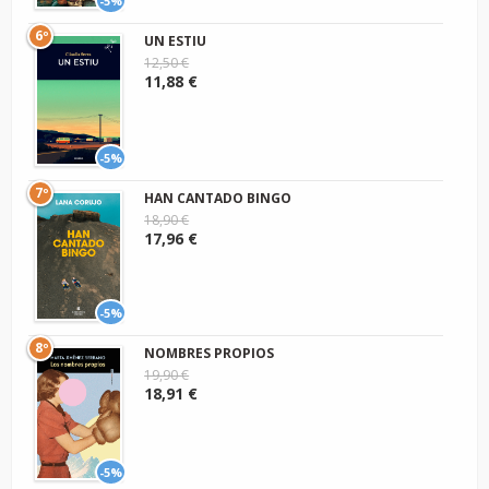
-5%
6º
UN ESTIU
12,50 €
11,88 €
-5%
7º
HAN CANTADO BINGO
18,90 €
17,96 €
-5%
8º
NOMBRES PROPIOS
19,90 €
18,91 €
-5%