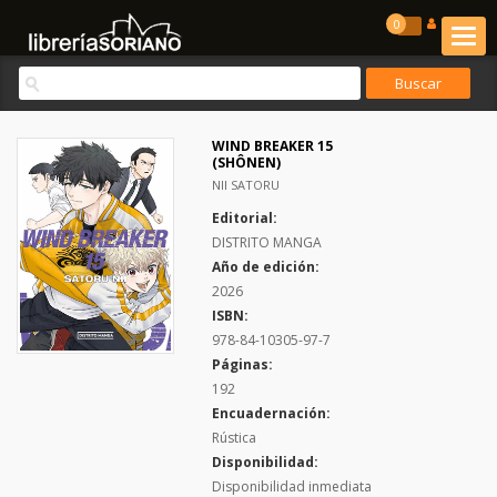
0
WIND BREAKER 15
(SHÔNEN)
NII SATORU
Editorial:
DISTRITO MANGA
Año de edición:
2026
ISBN:
978-84-10305-97-7
Páginas:
192
Encuadernación:
Rústica
Disponibilidad:
Disponibilidad inmediata