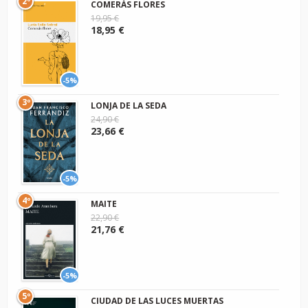
2º
COMERÁS FLORES
19,95 €
18,95 €
-5%
3º
LONJA DE LA SEDA
24,90 €
23,66 €
-5%
4º
MAITE
22,90 €
21,76 €
-5%
5º
CIUDAD DE LAS LUCES MUERTAS