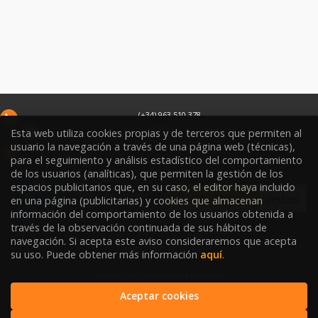
(+34) 963 510 378
infoweb@libreriasoriano.com
Esta web utiliza cookies propias y de terceros que permiten al
usuario la navegación a través de una página web (técnicas),
C/ Xàtiva 15
para el seguimiento y análisis estadístico del comportamiento
46002
Valencia
España
de los usuarios (analíticas), que permiten la gestión de los
espacios publicitarios que, en su caso, el editor haya incluido
en una página (publicitarias) y cookies que almacenan
información del comportamiento de los usuarios obtenida a
través de la observación continuada de sus hábitos de
navegación. Si acepta este aviso consideraremos que acepta
Condiciones de venta
su uso. Puede obtener más información
aquí
.
Aviso legal y política de privacidad
Aceptar cookies
Política de Protección de Datos