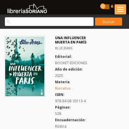
0
UNA INFLUENCER
MUERTA EN PARÍS
BLUE JEANS
Editorial:
BOOKET EDICIONES
Año de edición:
2025
Materia
Narrativa
ISBN:
978-84-08-30113-4
Páginas:
528
Encuadernación:
Rústica