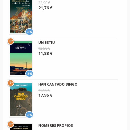
22,90 €
21,76 €
-5%
6º
UN ESTIU
12,50 €
11,88 €
-5%
7º
HAN CANTADO BINGO
18,90 €
17,96 €
-5%
8º
NOMBRES PROPIOS