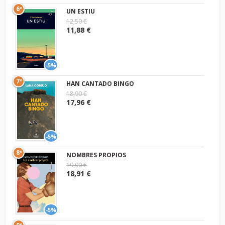
6º
UN ESTIU
12,50 €
11,88 €
-5%
7º
HAN CANTADO BINGO
18,90 €
17,96 €
-5%
8º
NOMBRES PROPIOS
19,90 €
18,91 €
-5%