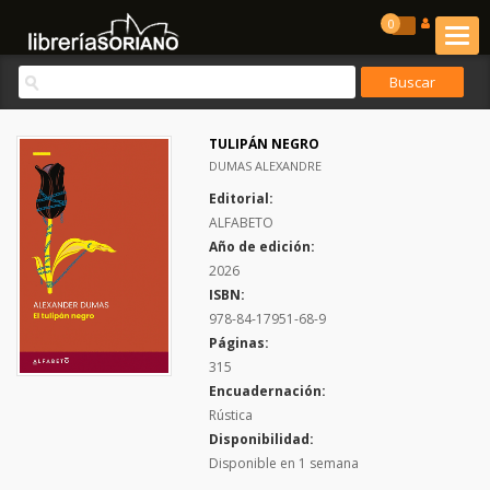
0
TULIPÁN NEGRO
DUMAS ALEXANDRE
Editorial:
ALFABETO
Año de edición:
2026
ISBN:
978-84-17951-68-9
Páginas:
315
Encuadernación:
Rústica
Disponibilidad:
Disponible en 1 semana