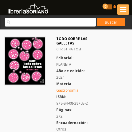
0
TODO SOBRE LAS
GALLETAS
CHRISTINA TOSI
Editorial:
PLANETA
Año de edición:
2024
Materia
Gastronomía
ISBN:
978-84-08-28703-2
Páginas:
272
Encuadernación:
Otros