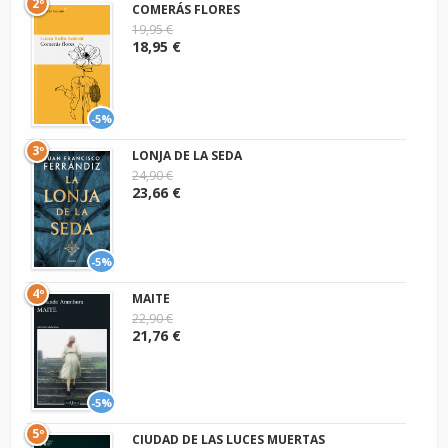
2º
COMERÁS FLORES
19,95 €
18,95 €
-5%
3º
LONJA DE LA SEDA
24,90 €
23,66 €
-5%
4º
MAITE
22,90 €
21,76 €
-5%
5º
CIUDAD DE LAS LUCES MUERTAS