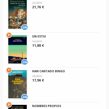
22,90 €
21,76 €
-5%
6º
UN ESTIU
12,50 €
11,88 €
-5%
7º
HAN CANTADO BINGO
18,90 €
17,96 €
-5%
8º
NOMBRES PROPIOS