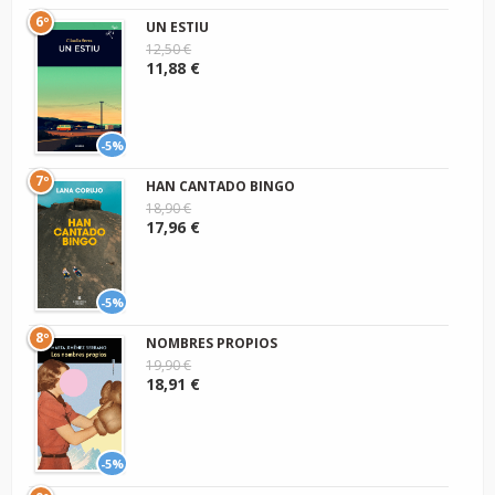
6º
UN ESTIU
12,50 €
11,88 €
-5%
7º
HAN CANTADO BINGO
18,90 €
17,96 €
-5%
8º
NOMBRES PROPIOS
19,90 €
18,91 €
-5%