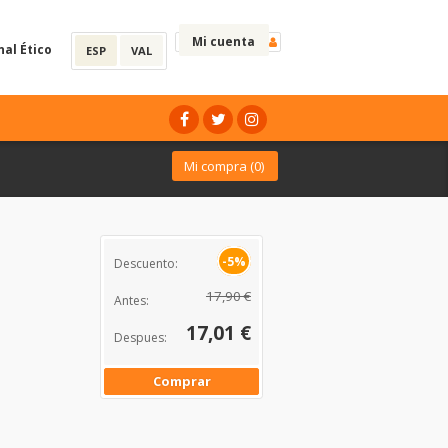
Mi cuenta
nal Ético
ESP
VAL
Mi compra (
0
)
-5%
Descuento:
17,90 €
Antes:
17,01 €
Despues:
Comprar