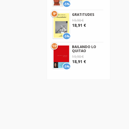
-5%
9º
GRATITUDES
19,90 €
18,91 €
-5%
10º
BAILANDO LO
QUITAO
19,90 €
18,91 €
-5%