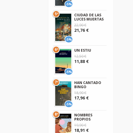
-5%
5º
CIUDAD DE LAS
LUCES MUERTAS
22,90 €
21,76 €
-5%
6º
UN ESTIU
12,50 €
11,88 €
-5%
7º
HAN CANTADO
BINGO
18,90 €
17,96 €
-5%
8º
NOMBRES
PROPIOS
19,90 €
18,91 €