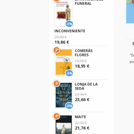
FUNERAL
-5%
INCONVENIENTE
20,90 €
19,86 €
2º
COMERÁS
"E
FLORES
19,95 €
en
18,95 €
-5%
3º
LONJA DE LA
SEDA
24,90 €
23,66 €
-5%
4º
MAITE
22,90 €
21,76 €