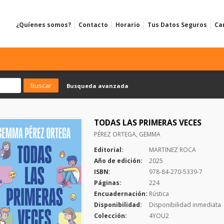
¿Quíenes somos?
Contacto
Horario
Tus Datos Seguros
Ca
Busqueda avanzada
TODAS LAS PRIMERAS VECES
PÉREZ ORTEGA, GEMMA
Editorial:
MARTINEZ ROCA
Año de edición:
2025
ISBN:
978-84-270-5339-7
Páginas:
224
Encuadernación:
Rústica
Disponibilidad:
Disponibilidad inmediata
Colección:
4YOU2