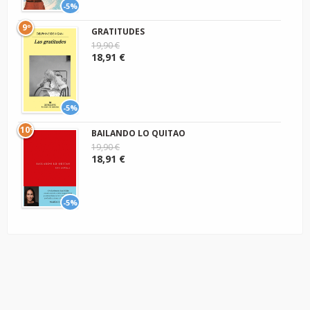
-5%
9º
GRATITUDES
19,90 €
18,91 €
-5%
10º
BAILANDO LO QUITAO
19,90 €
18,91 €
-5%