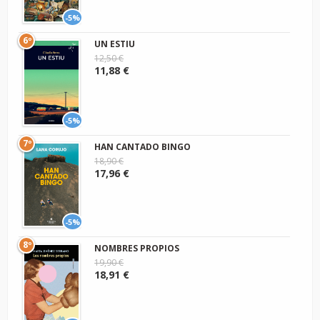
-5%
6º
UN ESTIU
12,50 €
11,88 €
-5%
7º
HAN CANTADO BINGO
18,90 €
17,96 €
-5%
8º
NOMBRES PROPIOS
19,90 €
18,91 €