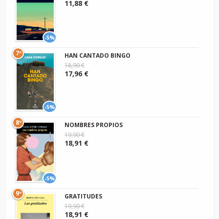
11,88 €
-5%
7º
HAN CANTADO BINGO
18,90 €
17,96 €
-5%
8º
NOMBRES PROPIOS
19,90 €
18,91 €
-5%
9º
GRATITUDES
19,90 €
18,91 €