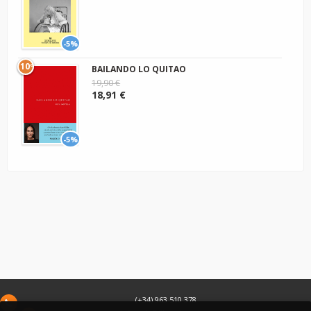
-5%
10º
BAILANDO LO QUITAO
19,90 €
18,91 €
-5%
(+34) 963 510 378