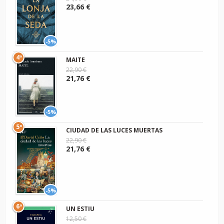
23,66 €
-5%
4º
MAITE
22,90 €
21,76 €
-5%
5º
CIUDAD DE LAS LUCES MUERTAS
22,90 €
21,76 €
-5%
6º
UN ESTIU
12,50 €