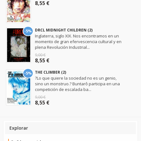
8,55 €
DRCL MIDNIGHT CHILDREN (2)
-5%
Inglaterra, siglo XIX. Nos encontramos en un
momento de gran efervescencia cultural y en
plena Revolución Industrial...
9,00 €
8,55 €
THE CLIMBER (2)
-5%
?Lo que quiere la sociedad no es un genio,
sino un monstruo.? Buntarô participa en una
competición de escalada ba...
9,00 €
8,55 €
Explorar