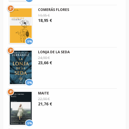
2º
COMERÁS FLORES
19,95 €
18,95 €
-5%
3º
LONJA DE LA SEDA
24,90 €
23,66 €
-5%
4º
MAITE
22,90 €
21,76 €
-5%