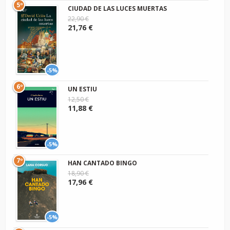
5º
CIUDAD DE LAS LUCES MUERTAS
22,90 €
21,76 €
-5%
6º
UN ESTIU
12,50 €
11,88 €
-5%
7º
HAN CANTADO BINGO
18,90 €
17,96 €
-5%