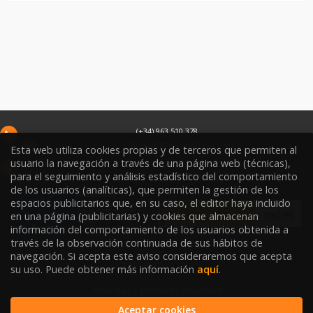
(+34) 963 510 378
infoweb@libreriasoriano.com
Esta web utiliza cookies propias y de terceros que permiten al
usuario la navegación a través de una página web (técnicas),
C/ Xàtiva 15
para el seguimiento y análisis estadístico del comportamiento
46002
Valencia
España
de los usuarios (analíticas), que permiten la gestión de los
espacios publicitarios que, en su caso, el editor haya incluido
en una página (publicitarias) y cookies que almacenan
información del comportamiento de los usuarios obtenida a
través de la observación continuada de sus hábitos de
navegación. Si acepta este aviso consideraremos que acepta
Condiciones de venta
su uso. Puede obtener más información
aquí
.
Aviso legal y política de privacidad
Aceptar cookies