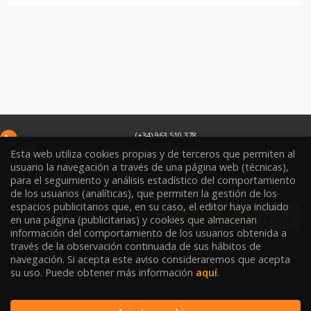
(+34) 963 510 378
infoweb@libreriasoriano.com
Esta web utiliza cookies propias y de terceros que permiten al
usuario la navegación a través de una página web (técnicas),
C/ Xàtiva 15
para el seguimiento y análisis estadístico del comportamiento
46002
Valencia
España
de los usuarios (analíticas), que permiten la gestión de los
espacios publicitarios que, en su caso, el editor haya incluido
en una página (publicitarias) y cookies que almacenan
información del comportamiento de los usuarios obtenida a
través de la observación continuada de sus hábitos de
navegación. Si acepta este aviso consideraremos que acepta
Condiciones de venta
su uso. Puede obtener más información
aquí
.
Aviso legal y política de privacidad