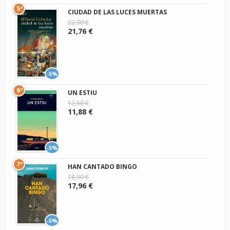
5º
CIUDAD DE LAS LUCES MUERTAS
22,90 €
21,76 €
-5%
6º
UN ESTIU
12,50 €
11,88 €
-5%
7º
HAN CANTADO BINGO
18,90 €
17,96 €
-5%