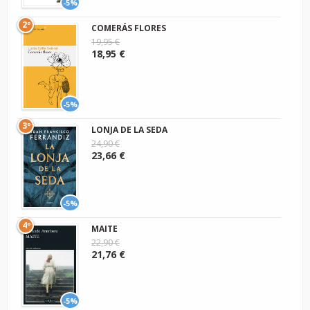
-5%
2º
COMERÁS FLORES
19,95 €
18,95 €
-5%
3º
LONJA DE LA SEDA
24,90 €
23,66 €
-5%
4º
MAITE
22,90 €
21,76 €
-5%