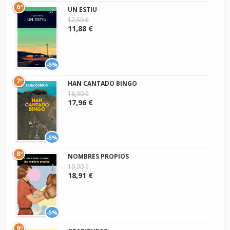
6º
UN ESTIU
12,50 €
11,88 €
-5%
7º
HAN CANTADO BINGO
18,90 €
17,96 €
-5%
8º
NOMBRES PROPIOS
19,90 €
18,91 €
-5%
9º