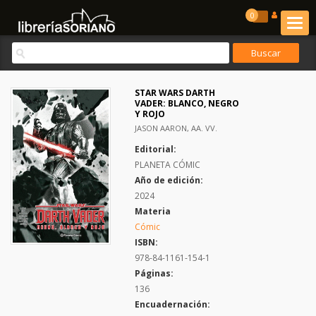
0
STAR WARS DARTH
VADER: BLANCO, NEGRO
Y ROJO
JASON AARON, AA. VV.
Editorial:
PLANETA CÓMIC
Año de edición:
2024
Materia
Cómic
ISBN:
978-84-1161-154-1
Páginas:
136
Encuadernación: