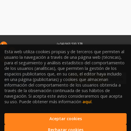
(+34) 963 510 378
infoweb@libreriasoriano.com
Esta web utiliza cookies propias y de terceros que permiten al
usuario la navegación a través de una página web (técnicas),
C/ Xàtiva 15
para el seguimiento y análisis estadístico del comportamiento
46002
Valencia
España
de los usuarios (analíticas), que permiten la gestión de los
espacios publicitarios que, en su caso, el editor haya incluido
en una página (publicitarias) y cookies que almacenan
información del comportamiento de los usuarios obtenida a
través de la observación continuada de sus hábitos de
navegación. Si acepta este aviso consideraremos que acepta
Condiciones de venta
su uso. Puede obtener más información
aquí
.
Aviso legal y política de privacidad
Aceptar cookies
Política de Protección de Datos
Rechazar cookies