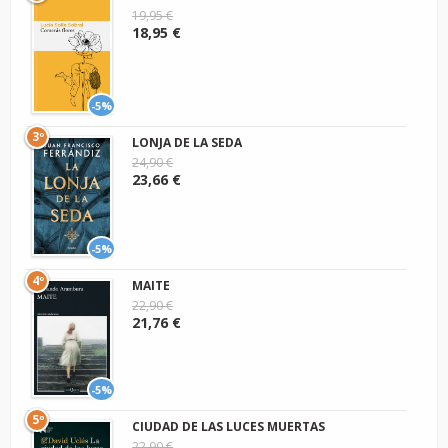
19,95 €
18,95 €
-5%
3º
LONJA DE LA SEDA
24,90 €
23,66 €
-5%
4º
MAITE
22,90 €
21,76 €
-5%
5º
CIUDAD DE LAS LUCES MUERTAS
22,90 €