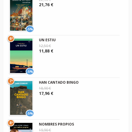
21,76 €
-5%
6º
UN ESTIU
12,50 €
11,88 €
-5%
7º
HAN CANTADO BINGO
18,90 €
17,96 €
-5%
8º
NOMBRES PROPIOS
19,90 €