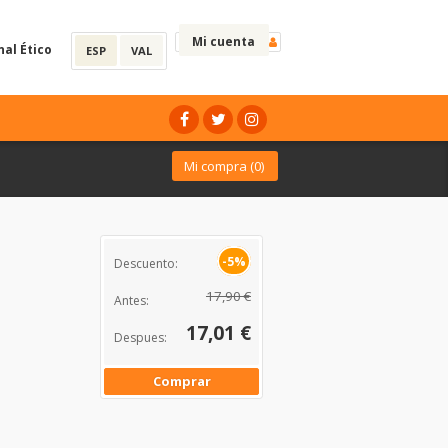
Mi cuenta
nal Ético
ESP
VAL
Mi compra (
0
)
-5%
Descuento:
17,90 €
Antes:
17,01 €
Despues:
Comprar