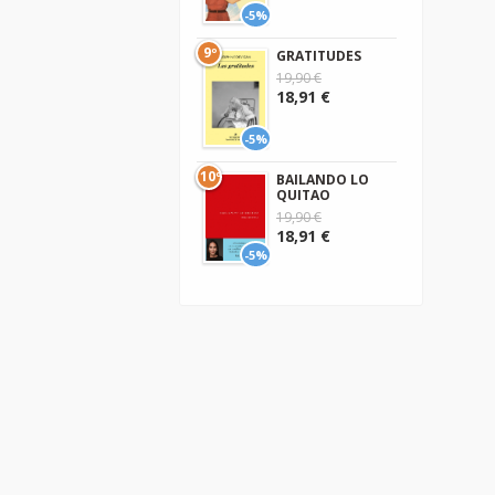
-5%
9º
GRATITUDES
19,90 €
18,91 €
-5%
10º
BAILANDO LO
QUITAO
19,90 €
18,91 €
-5%