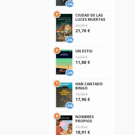
-5%
5º
CIUDAD DE LAS
LUCES MUERTAS
22,90 €
21,76 €
-5%
6º
UN ESTIU
12,50 €
11,88 €
-5%
7º
HAN CANTADO
BINGO
18,90 €
17,96 €
-5%
8º
NOMBRES
PROPIOS
19,90 €
18,91 €