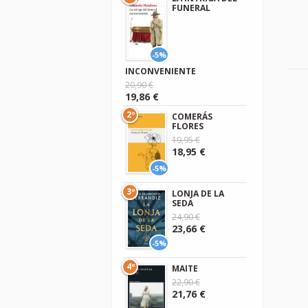
FUNERAL
-5%
INCONVENIENTE
20,90 €
19,86 €
2º
COMERÁS
FLORES
19,95 €
18,95 €
-5%
3º
LONJA DE LA
SEDA
24,90 €
23,66 €
-5%
4º
MAITE
22,90 €
21,76 €