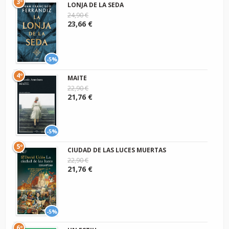
3º
LONJA DE LA SEDA
24,90 €
23,66 €
-5%
4º
MAITE
22,90 €
21,76 €
-5%
5º
CIUDAD DE LAS LUCES MUERTAS
22,90 €
21,76 €
-5%
6º