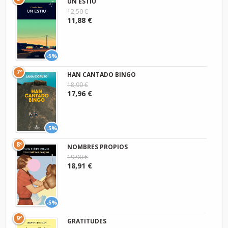
UN ESTIU
12,50 €
11,88 €
-5%
7º
HAN CANTADO BINGO
18,90 €
17,96 €
-5%
8º
NOMBRES PROPIOS
19,90 €
18,91 €
-5%
9º
GRATITUDES