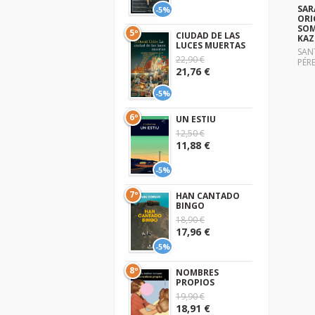
SARA
-5%
ORI
SOM
5º
CIUDAD DE LAS
KAZ
LUCES MUERTAS
SANT
22,90 €
PÉRE
21,76 €
-5%
6º
UN ESTIU
12,50 €
11,88 €
-5%
7º
HAN CANTADO
BINGO
18,90 €
17,96 €
-5%
8º
NOMBRES
PROPIOS
19,90 €
18,91 €