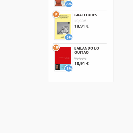
-5%
9º
GRATITUDES
19,90 €
18,91 €
-5%
10º
BAILANDO LO
QUITAO
19,90 €
18,91 €
-5%