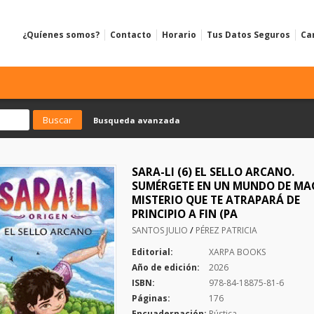
¿Quíenes somos?
Contacto
Horario
Tus Datos Seguros
Ca
Busqueda avanzada
SARA-LI (6) EL SELLO ARCANO.
SUMÉRGETE EN UN MUNDO DE MAG
MISTERIO QUE TE ATRAPARÁ DE
PRINCIPIO A FIN (PA
/
SANTOS JULIO
PÉREZ PATRICIA
Editorial:
XARPA BOOKS
Año de edición:
2026
ISBN:
978-84-18875-81-6
Páginas:
176
Encuadernación:
Rústica