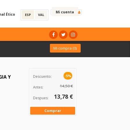
Mi cuenta
nal Ético
ESP
VAL
Mi compra (
0
)
-5%
IA Y
Descuento:
14,50 €
Antes:
13,78 €
Despues:
Comprar