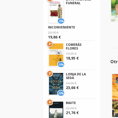
FUNERAL
-5%
INCONVENIENTE
20,90 €
19,86 €
2º
COMERÁS
FLORES
19,95 €
18,95 €
Otr
-5%
3º
LONJA DE LA
SEDA
24,90 €
23,66 €
-5%
4º
MAITE
22,90 €
21,76 €