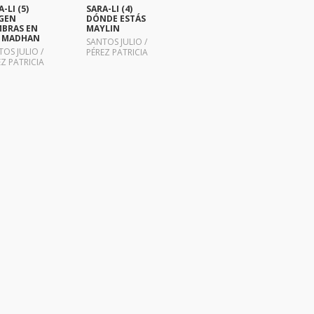
-LI (5)
SARA-LI (4)
GEN
DÓNDE ESTÁS
BRAS EN
MAYLIN
 MADHAN
SANTOS JULIO /
OS JULIO /
PÉREZ PATRICIA
Z PATRICIA