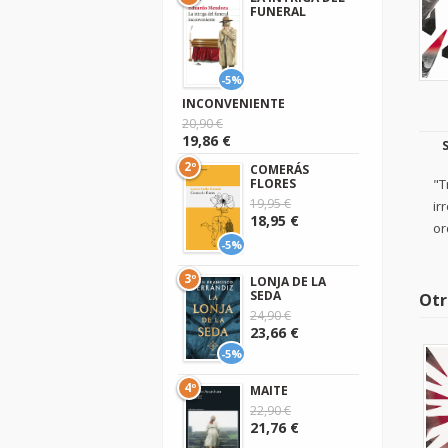
FUNERAL
-5%
INCONVENIENTE
20,90 €
19,86 €
2º
COMERÁS
"T
FLORES
19,95 €
ir
18,95 €
or
-5%
3º
LONJA DE LA
SEDA
Otr
24,90 €
23,66 €
-5%
4º
MAITE
22,90 €
21,76 €