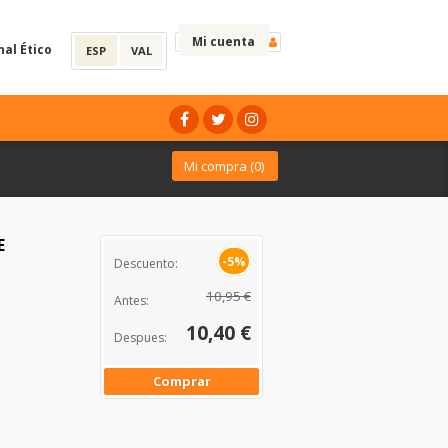
Mi cuenta
nal Ético
ESP
VAL
Mi compra (
0
)
E
-5%
Descuento:
10,95 €
Antes:
10,40 €
Despues:
Comprar