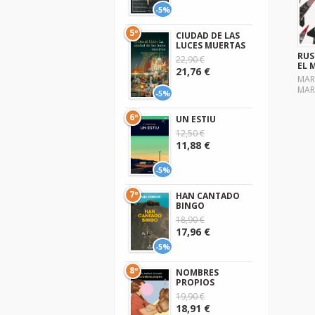
-5%
5º
CIUDAD DE LAS
LUCES MUERTAS
RUS
22,90 €
EL 
21,76 €
MAR
MAR
-5%
6º
UN ESTIU
12,50 €
11,88 €
-5%
7º
HAN CANTADO
BINGO
18,90 €
17,96 €
-5%
8º
NOMBRES
PROPIOS
19,90 €
18,91 €