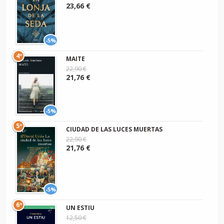
23,66 €
-5%
4º
MAITE
22,90 €
21,76 €
-5%
5º
CIUDAD DE LAS LUCES MUERTAS
22,90 €
21,76 €
-5%
6º
UN ESTIU
12,50 €