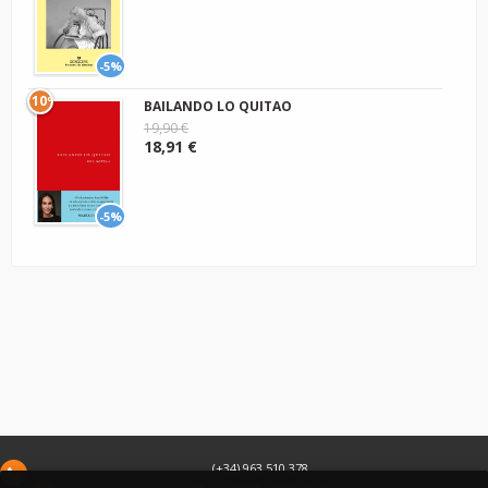
-5%
10º
BAILANDO LO QUITAO
19,90 €
18,91 €
-5%
(+34) 963 510 378