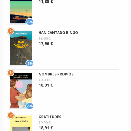
11,88 €
-5%
7º
HAN CANTADO BINGO
18,90 €
17,96 €
-5%
8º
NOMBRES PROPIOS
19,90 €
18,91 €
-5%
9º
GRATITUDES
19,90 €
18,91 €