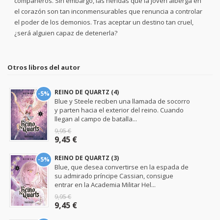
compañeros. Sin embargo, las heridas que la joven alberga en
el corazón son tan inconmensurables que renuncia a controlar
el poder de los demonios. Tras aceptar un destino tan cruel,
¿será alguien capaz de detenerla?
Otros libros del autor
REINO DE QUARTZ (4)
-5%
Blue y Steele reciben una llamada de socorro
y parten hacia el exterior del reino. Cuando
llegan al campo de batalla...
9,95 €
9,45 €
REINO DE QUARTZ (3)
-5%
Blue, que desea convertirse en la espada de
su admirado príncipe Cassian, consigue
entrar en la Academia Militar Hel...
9,95 €
9,45 €