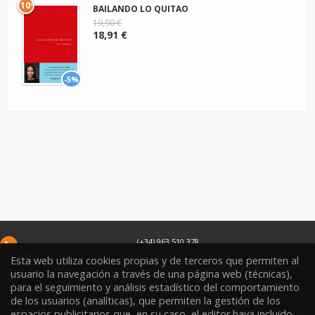
10º
BAILANDO LO QUITAO
19,90 €
18,91 €
-5%
(+34) 963 510 378
infoweb@libreriasoriano.com
Esta web utiliza cookies propias y de terceros que permiten al
usuario la navegación a través de una página web (técnicas),
C/ Xàtiva 15
para el seguimiento y análisis estadístico del comportamiento
46002
Valencia
España
de los usuarios (analíticas), que permiten la gestión de los
espacios publicitarios que, en su caso, el editor haya incluido