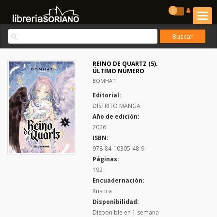
0
REINO DE QUARTZ (5).
ÚLTIMO NÚMERO
BOMHAT
Editorial:
DISTRITO MANGA
Año de edición:
2026
ISBN:
978-84-10305-48-9
Páginas:
192
Encuadernación:
Rústica
Disponibilidad:
Disponible en 1 semana