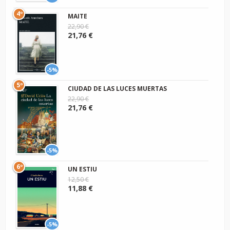
4º
MAITE
22,90 €
21,76 €
-5%
5º
CIUDAD DE LAS LUCES MUERTAS
22,90 €
21,76 €
-5%
6º
UN ESTIU
12,50 €
11,88 €
-5%