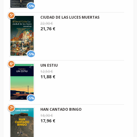
-5%
5º
CIUDAD DE LAS LUCES MUERTAS
22,90 €
21,76 €
-5%
6º
UN ESTIU
12,50 €
11,88 €
-5%
7º
HAN CANTADO BINGO
18,90 €
17,96 €