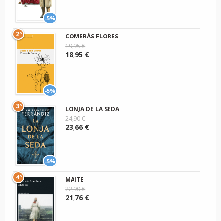
-5%
2º
COMERÁS FLORES
19,95 €
18,95 €
-5%
3º
LONJA DE LA SEDA
24,90 €
23,66 €
-5%
4º
MAITE
22,90 €
21,76 €