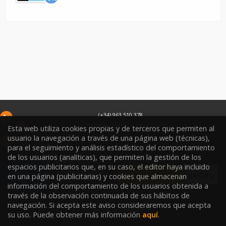
(+34) 963 510 378
infoweb@libreriasoriano.com
Esta web utiliza cookies propias y de terceros que permiten al
usuario la navegación a través de una página web (técnicas),
C/ Xàtiva 15
para el seguimiento y análisis estadístico del comportamiento
46002
Valencia
España
de los usuarios (analíticas), que permiten la gestión de los
espacios publicitarios que, en su caso, el editor haya incluido
en una página (publicitarias) y cookies que almacenan
información del comportamiento de los usuarios obtenida a
través de la observación continuada de sus hábitos de
navegación. Si acepta este aviso consideraremos que acepta
Condiciones de venta
su uso. Puede obtener más información
aquí
.