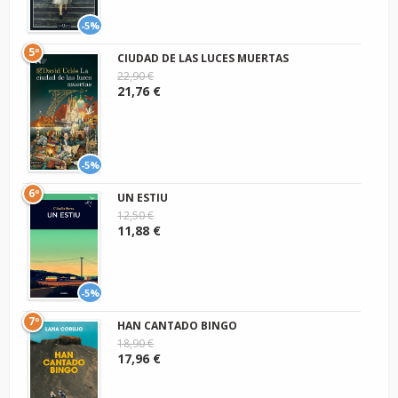
-5%
5º
CIUDAD DE LAS LUCES MUERTAS
22,90 €
21,76 €
-5%
6º
UN ESTIU
12,50 €
11,88 €
-5%
7º
HAN CANTADO BINGO
18,90 €
17,96 €