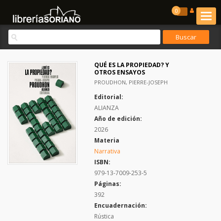
0
QUÉ ES LA PROPIEDAD? Y
OTROS ENSAYOS
PROUDHON, PIERRE-JOSEPH
Editorial:
ALIANZA
Año de edición:
2026
Materia
Narrativa
ISBN:
979-13-7009-253-5
Páginas:
392
Encuadernación:
Rústica