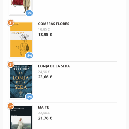
-5%
2º
COMERÁS FLORES
19,95 €
18,95 €
-5%
3º
LONJA DE LA SEDA
24,90 €
23,66 €
-5%
4º
MAITE
22,90 €
21,76 €