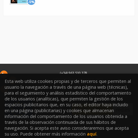
-5%
(+34) 963 510 378
infoweb@libreriasoriano.com
Esta web utiliza cookies propias y de terceros que permiten al
usuario la navegación a través de una página web (técnicas),
C/ Xàtiva 15
para el seguimiento y análisis estadístico del comportamiento
46002
Valencia
España
de los usuarios (analíticas), que permiten la gestión de los
espacios publicitarios que, en su caso, el editor haya incluido
en una página (publicitarias) y cookies que almacenan
información del comportamiento de los usuarios obtenida a
través de la observación continuada de sus hábitos de
navegación. Si acepta este aviso consideraremos que acepta
Condiciones de venta
su uso. Puede obtener más información
aquí
.