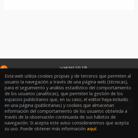
(+34) 963 510 378
infoweb@libreriasoriano.com
Esta web utiliza cookies propias y de terceros que permiten al
usuario la navegación a través de una página web (técnicas),
C/ Xàtiva 15
para el seguimiento y análisis estadístico del comportamiento
46002
Valencia
España
de los usuarios (analíticas), que permiten la gestión de los
espacios publicitarios que, en su caso, el editor haya incluido
en una página (publicitarias) y cookies que almacenan
información del comportamiento de los usuarios obtenida a
través de la observación continuada de sus hábitos de
navegación. Si acepta este aviso consideraremos que acepta
Condiciones de venta
su uso. Puede obtener más información
aquí
.
Aviso legal y política de privacidad