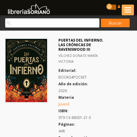
0
PUERTAS DEL INFIERNO.
LAS CRÓNICAS DE
RAVENSWOOD III
VÍLCHEZ DONATE MARÍA
VICTORIA
Editorial:
BOOKS4POCKET
Año de edición:
2026
Materia
Juvenil
ISBN:
979-13-88001-21-5
Páginas:
448