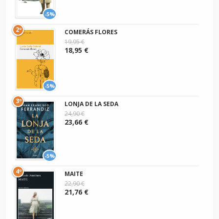
-5%
2º
COMERÁS FLORES
19,95 €
18,95 €
-5%
3º
LONJA DE LA SEDA
24,90 €
23,66 €
-5%
4º
MAITE
22,90 €
21,76 €