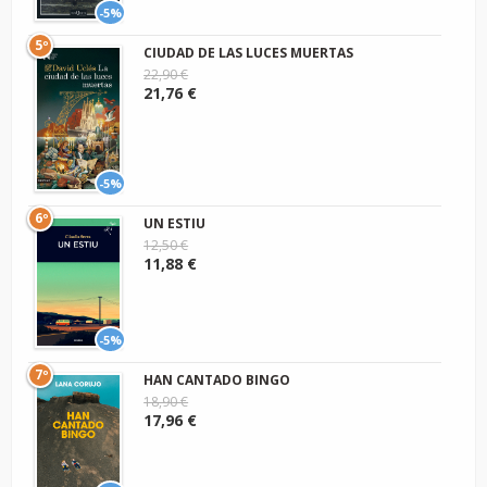
-5%
5º
CIUDAD DE LAS LUCES MUERTAS
22,90 €
21,76 €
-5%
6º
UN ESTIU
12,50 €
11,88 €
-5%
7º
HAN CANTADO BINGO
18,90 €
17,96 €