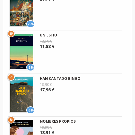
-5%
6º
UN ESTIU
12,50 €
11,88 €
-5%
7º
HAN CANTADO BINGO
18,90 €
17,96 €
-5%
8º
NOMBRES PROPIOS
19,90 €
18,91 €