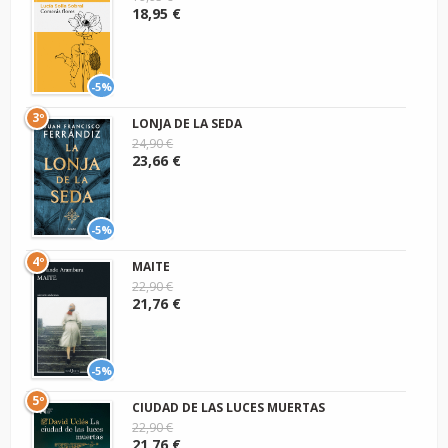
18,95 €
-5%
3º
LONJA DE LA SEDA
24,90 €
23,66 €
-5%
4º
MAITE
22,90 €
21,76 €
-5%
5º
CIUDAD DE LAS LUCES MUERTAS
22,90 €
21,76 €