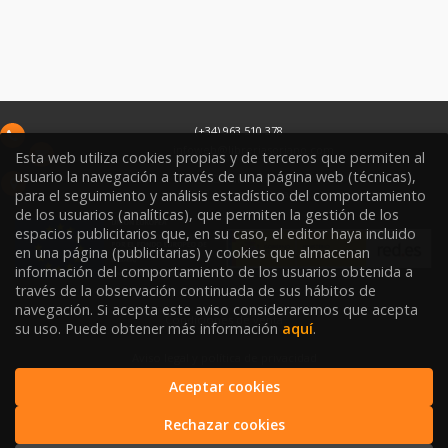
(+34) 963 510 378
infoweb@libreriasoriano.com
Esta web utiliza cookies propias y de terceros que permiten al
usuario la navegación a través de una página web (técnicas),
C/ Xàtiva 15
para el seguimiento y análisis estadístico del comportamiento
46002
Valencia
España
de los usuarios (analíticas), que permiten la gestión de los
espacios publicitarios que, en su caso, el editor haya incluido
en una página (publicitarias) y cookies que almacenan
información del comportamiento de los usuarios obtenida a
través de la observación continuada de sus hábitos de
navegación. Si acepta este aviso consideraremos que acepta
Condiciones de venta
su uso. Puede obtener más información
aquí
.
Aviso legal y política de privacidad
Aceptar cookies
Política de Protección de Datos
Rechazar cookies
Política de Cookies