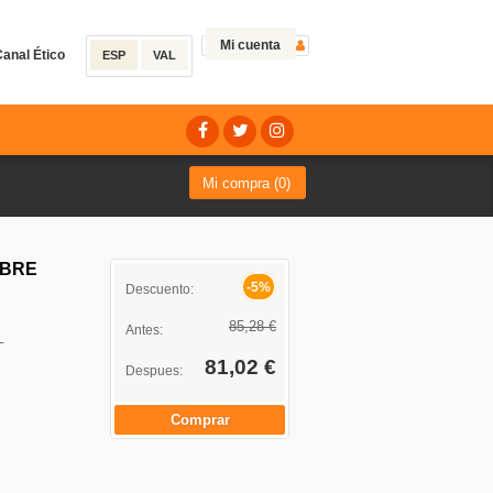
Mi cuenta
anal Ético
ESP
VAL
Mi compra (
0
)
OBRE
-5%
Descuento:
85,28 €
Antes:
L
81,02 €
Despues:
Comprar