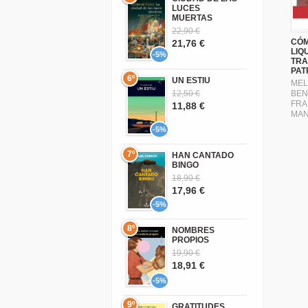
LUCES
MUERTAS
22,90 €
CÓ
21,76 €
LIQ
-5%
TRA
PAT
6º
UN ESTIU
MEL
12,50 €
BEN
FRA
11,88 €
MAN
-5%
7º
HAN CANTADO
BINGO
18,90 €
17,96 €
-5%
8º
NOMBRES
PROPIOS
19,90 €
18,91 €
-5%
9º
GRATITUDES