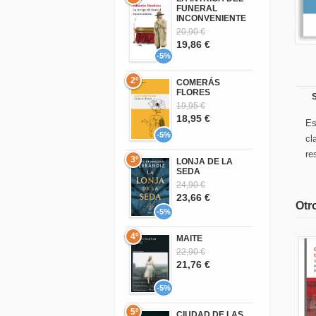
FUNERAL
INCONVENIENTE
20,90 €
19,86 €
-5%
2º
COMERÁS
FLORES
S
19,95 €
18,95 €
Es
-5%
cl
re
3º
LONJA DE LA
SEDA
24,90 €
23,66 €
Otro
-5%
4º
MAITE
22,90 €
21,76 €
-5%
5º
CIUDAD DE LAS