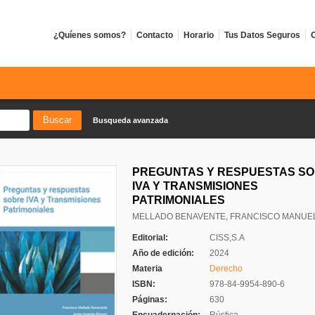
¿Quíenes somos?
Contacto
Horario
Tus Datos Seguros
C
Busqueda avanzada
PREGUNTAS Y RESPUESTAS S
IVA Y TRANSMISIONES
PATRIMONIALES
MELLADO BENAVENTE, FRANCISCO MANUE
Editorial:
CISS,S.A
Año de edición:
2024
Materia
Derecho
ISBN:
978-84-9954-890-6
Páginas:
630