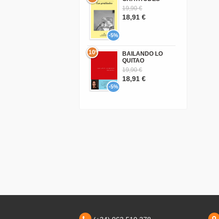
19,90 €
18,91 €
-5%
10º
BAILANDO LO
QUITAO
19,90 €
18,91 €
-5%