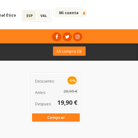
Mi cuenta
nal Ético
ESP
VAL
Mi compra (
0
)
-5%
Descuento:
20,95 €
Antes:
19,90 €
Despues:
Comprar