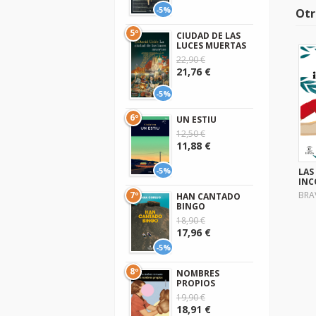
-5%
Otr
5º
CIUDAD DE LAS
LUCES MUERTAS
22,90 €
21,76 €
-5%
6º
UN ESTIU
12,50 €
11,88 €
-5%
LAS
INC
7º
BRA
HAN CANTADO
BINGO
18,90 €
17,96 €
-5%
8º
NOMBRES
PROPIOS
19,90 €
18,91 €