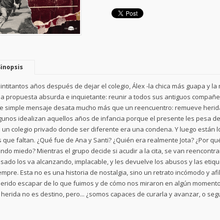
Sinopsis
intitantos años después de dejar el colegio, Álex -la chica más guapa y la
a propuesta absurda e inquietante: reunir a todos sus antiguos compañero
e simple mensaje desata mucho más que un reencuentro: remueve heridas
gunos idealizan aquellos años de infancia porque el presente les pesa de
 un colegio privado donde ser diferente era una condena. Y luego están 
s que faltan. ¿Qué fue de Ana y Santi? ¿Quién era realmente Jota? ¿Por qué
ndo miedo? Mientras el grupo decide si acudir a la cita, se van reencontra
sado los va alcanzando, implacable, y les devuelve los abusos y las eti
empre. Esta no es una historia de nostalgia, sino un retrato incómodo y a
erido escapar de lo que fuimos y de cómo nos miraron en algún momento
 herida no es destino, pero... ¿somos capaces de curarla y avanzar, o se