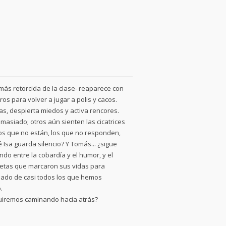
 más retorcida de la clase- reaparece con
s para volver a jugar a polis y cacos.
, despierta miedos y activa rencores.
masiado; otros aún sienten las cicatrices
los que no están, los que no responden,
 Isa guarda silencio? Y Tomás... ¿sigue
ndo entre la cobardía y el humor, y el
quetas que marcaron sus vidas para
filado de casi todos los que hemos
.
guiremos caminando hacia atrás?