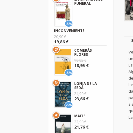
FUNERAL
-5%
INCONVENIENTE
20,90 €
19,86 €
2º
COMERÁS
Ve
FLORES
un
19,95 €
Es
18,95 €
Al
-5%
de
3º
LONJA DE LA
lo
SEDA
da
24,90 €
pa
23,66 €
si
-5%
qu
4º
MAITE
La
22,90 €
21,76 €