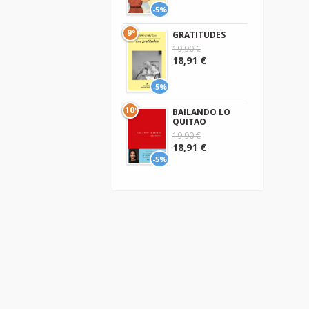
-5%
9º
GRATITUDES
19,90 €
18,91 €
-5%
10º
BAILANDO LO
QUITAO
19,90 €
18,91 €
-5%