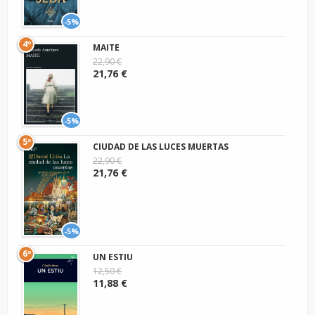
-5%
4º
MAITE
22,90 €
21,76 €
-5%
5º
CIUDAD DE LAS LUCES MUERTAS
22,90 €
21,76 €
-5%
6º
UN ESTIU
12,50 €
11,88 €