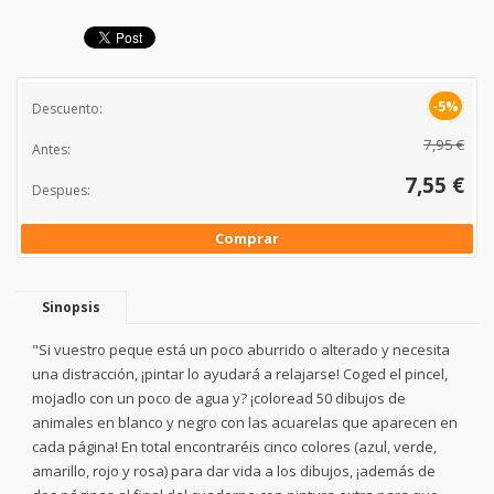
-5%
Descuento:
7,95 €
Antes:
7,55 €
Despues:
Comprar
Sinopsis
"Si vuestro peque está un poco aburrido o alterado y necesita
una distracción, ¡pintar lo ayudará a relajarse! Coged el pincel,
mojadlo con un poco de agua y? ¡coloread 50 dibujos de
animales en blanco y negro con las acuarelas que aparecen en
cada página! En total encontraréis cinco colores (azul, verde,
amarillo, rojo y rosa) para dar vida a los dibujos, ¡además de