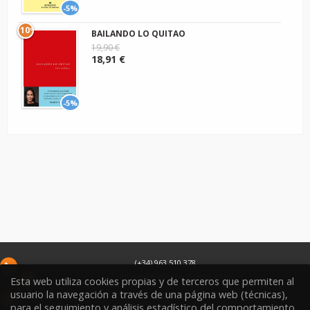
-5%
10º
BAILANDO LO QUITAO
19,90 €
18,91 €
-5%
(+34) 963 510 378
infoweb@libreriasoriano.com
Esta web utiliza cookies propias y de terceros que permiten al
usuario la navegación a través de una página web (técnicas),
C/ Xàtiva 15
para el seguimiento y análisis estadístico del comportamiento
46002
Valencia
España