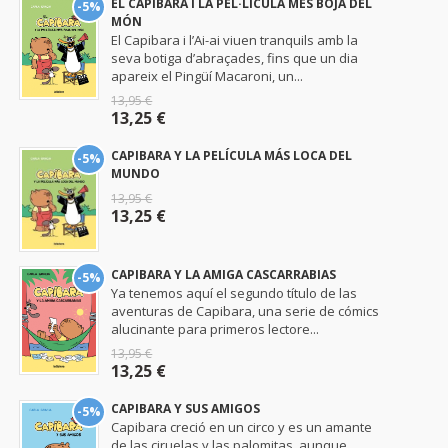
EL CAPIBARA I LA PEL·LÍCULA MÉS BOJA DEL
-5%
MÓN
El Capibara i l’Ai-ai viuen tranquils amb la
seva botiga d’abraçades, fins que un dia
apareix el Pingüí Macaroni, un...
13,95 €
13,25 €
CAPIBARA Y LA PELÍCULA MÁS LOCA DEL
-5%
MUNDO
13,95 €
13,25 €
CAPIBARA Y LA AMIGA CASCARRABIAS
-5%
Ya tenemos aquí el segundo título de las
aventuras de Capibara, una serie de cómics
alucinante para primeros lectore...
13,95 €
13,25 €
CAPIBARA Y SUS AMIGOS
-5%
Capibara creció en un circo y es un amante
de las ciruelas y las palomitas, aunque