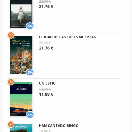
22,90 €
21,76 €
-5%
5º
CIUDAD DE LAS LUCES MUERTAS
22,90 €
21,76 €
-5%
6º
UN ESTIU
12,50 €
11,88 €
-5%
7º
HAN CANTADO BINGO
18,90 €