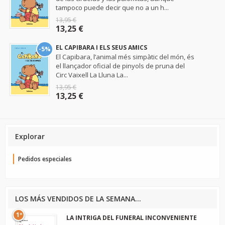
tampoco puede decir que no a un h...
13,95 €
13,25 €
EL CAPIBARA I ELS SEUS AMICS
-5%
El Capibara, l’animal més simpàtic del món, és
el llançador oficial de pinyols de pruna del
Circ Vaixell La Lluna La...
13,95 €
13,25 €
Explorar
Pedidos especiales
LOS MÁS VENDIDOS DE LA SEMANA...
1º
LA INTRIGA DEL FUNERAL INCONVENIENTE