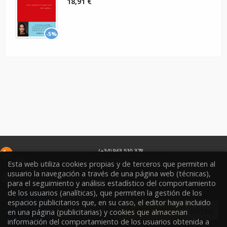
18,91 €
-5%
(+34) 963 510 378
infoweb@libreriasoriano.com
Esta web utiliza cookies propias y de terceros que permiten al
usuario la navegación a través de una página web (técnicas),
C/ Xàtiva 15
para el seguimiento y análisis estadístico del comportamiento
46002
Valencia
España
de los usuarios (analíticas), que permiten la gestión de los
espacios publicitarios que, en su caso, el editor haya incluido
en una página (publicitarias) y cookies que almacenan
información del comportamiento de los usuarios obtenida a