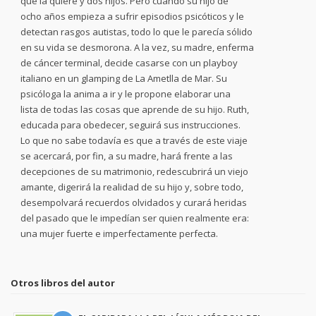
que la quiere y dos hijos. Pero cuando su hijo de
ocho años empieza a sufrir episodios psicóticos y le
detectan rasgos autistas, todo lo que le parecía sólido
en su vida se desmorona. A la vez, su madre, enferma
de cáncer terminal, decide casarse con un playboy
italiano en un glamping de La Ametlla de Mar. Su
psicóloga la anima a ir y le propone elaborar una
lista de todas las cosas que aprende de su hijo. Ruth,
educada para obedecer, seguirá sus instrucciones.
Lo que no sabe todavía es que a través de este viaje
se acercará, por fin, a su madre, hará frente a las
decepciones de su matrimonio, redescubrirá un viejo
amante, digerirá la realidad de su hijo y, sobre todo,
desempolvará recuerdos olvidados y curará heridas
del pasado que le impedían ser quien realmente era:
una mujer fuerte e imperfectamente perfecta.
Otros libros del autor