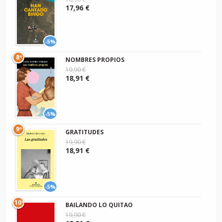
17,96 €
-5%
8º
NOMBRES PROPIOS
19,90 €
18,91 €
-5%
9º
GRATITUDES
19,90 €
18,91 €
-5%
10º
BAILANDO LO QUITAO
19,90 €