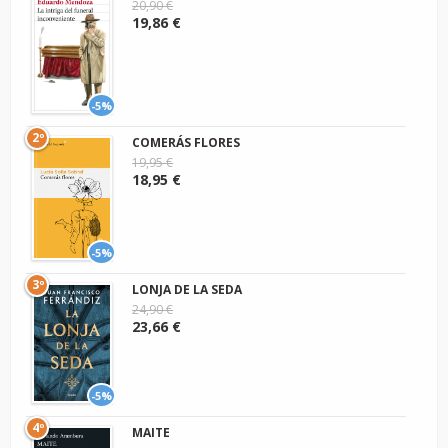
20,90 €
19,86 €
-5%
2º
COMERÁS FLORES
19,95 €
18,95 €
-5%
3º
LONJA DE LA SEDA
24,90 €
23,66 €
-5%
4º
MAITE