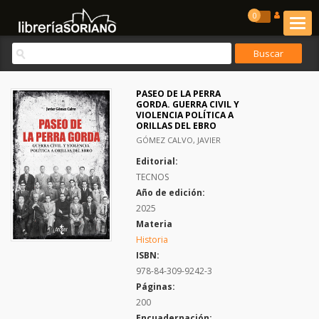
0
PASEO DE LA PERRA
GORDA. GUERRA CIVIL Y
VIOLENCIA POLÍTICA A
ORILLAS DEL EBRO
GÓMEZ CALVO, JAVIER
Editorial:
TECNOS
Año de edición:
2025
Materia
Historia
ISBN:
978-84-309-9242-3
Páginas:
200
Encuadernación: