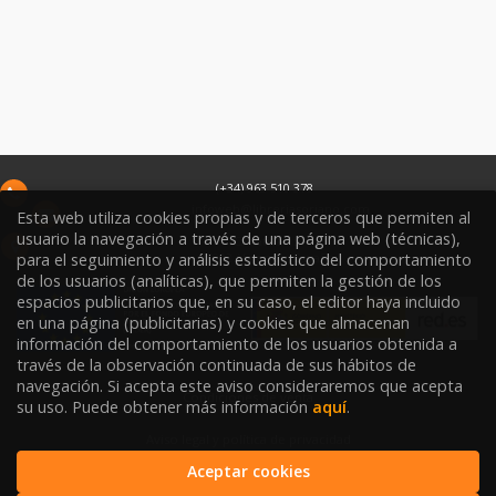
(+34) 963 510 378
infoweb@libreriasoriano.com
Esta web utiliza cookies propias y de terceros que permiten al
usuario la navegación a través de una página web (técnicas),
C/ Xàtiva 15
para el seguimiento y análisis estadístico del comportamiento
46002
Valencia
España
de los usuarios (analíticas), que permiten la gestión de los
espacios publicitarios que, en su caso, el editor haya incluido
en una página (publicitarias) y cookies que almacenan
información del comportamiento de los usuarios obtenida a
través de la observación continuada de sus hábitos de
navegación. Si acepta este aviso consideraremos que acepta
Condiciones de venta
su uso. Puede obtener más información
aquí
.
Aviso legal y política de privacidad
Aceptar cookies
Política de Protección de Datos