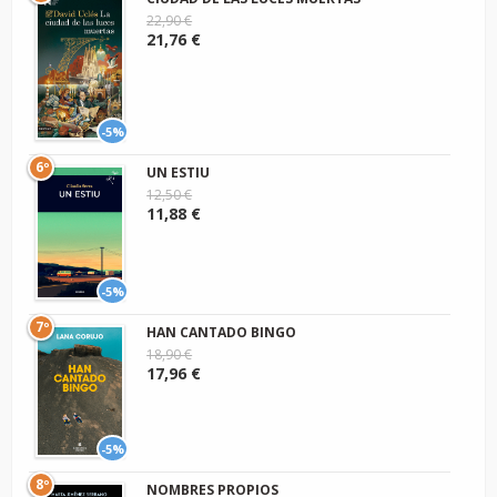
22,90 €
21,76 €
-5%
6º
UN ESTIU
12,50 €
11,88 €
-5%
7º
HAN CANTADO BINGO
18,90 €
17,96 €
-5%
8º
NOMBRES PROPIOS