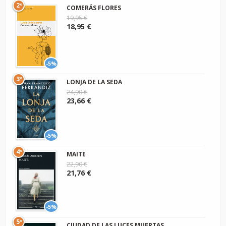
2º
COMERÁS FLORES
19,95 €
18,95 €
-5%
3º
LONJA DE LA SEDA
24,90 €
23,66 €
-5%
4º
MAITE
22,90 €
21,76 €
-5%
5º
CIUDAD DE LAS LUCES MUERTAS