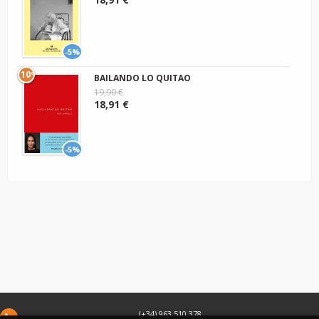
-5%
10º
BAILANDO LO QUITAO
19,90 €
18,91 €
-5%
(+34) 963 510 378