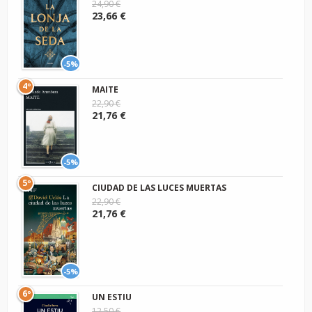
24,90 €
23,66 €
-5%
4º
MAITE
22,90 €
21,76 €
-5%
5º
CIUDAD DE LAS LUCES MUERTAS
22,90 €
21,76 €
-5%
6º
UN ESTIU
12,50 €