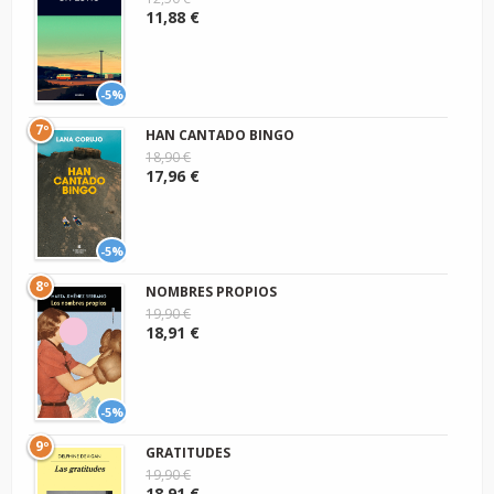
11,88 €
-5%
7º
HAN CANTADO BINGO
18,90 €
17,96 €
-5%
8º
NOMBRES PROPIOS
19,90 €
18,91 €
-5%
9º
GRATITUDES
19,90 €
18,91 €