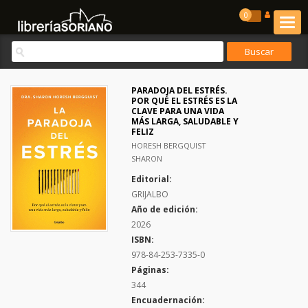
0
PARADOJA DEL ESTRÉS.
POR QUÉ EL ESTRÉS ES LA
CLAVE PARA UNA VIDA
MÁS LARGA, SALUDABLE Y
FELIZ
HORESH BERGQUIST
SHARON
Editorial:
GRIJALBO
Año de edición:
2026
ISBN:
978-84-253-7335-0
Páginas:
344
Encuadernación: