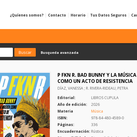
¿Quíenes somos?
Contacto
Horario
Tus Datos Seguros
Ca
Busqueda avanzada
P FKN R. BAD BUNNY Y LA MÚSICA
COMO UN ACTO DE RESISTENCIA
DÍAZ, VANESSA ; R. RIVERA-RIDEAU, PETRA
Editorial:
LIBROS CUPULA
Año de edición:
2026
Materia
Música
ISBN:
978-84-480-4589-0
Páginas:
336
Encuadernación:
Rústica