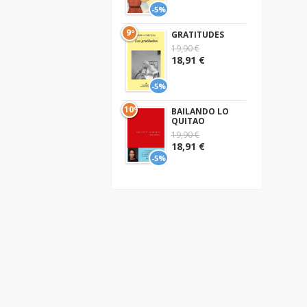
-5%
9º
GRATITUDES
19,90 €
18,91 €
-5%
10º
BAILANDO LO
QUITAO
19,90 €
18,91 €
-5%