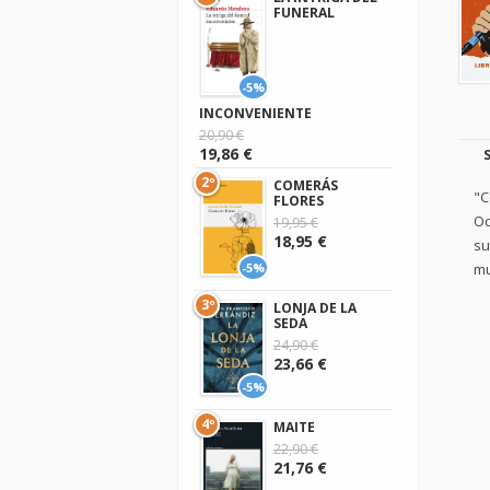
FUNERAL
-5%
INCONVENIENTE
20,90 €
19,86 €
2º
COMERÁS
"C
FLORES
Oc
19,95 €
18,95 €
su
mu
-5%
3º
LONJA DE LA
SEDA
24,90 €
23,66 €
-5%
4º
MAITE
22,90 €
21,76 €