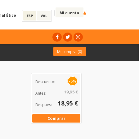
Mi cuenta
nal Ético
ESP
VAL
Mi compra (
0
)
-5%
Descuento:
19,95 €
Antes:
18,95 €
Despues:
Comprar