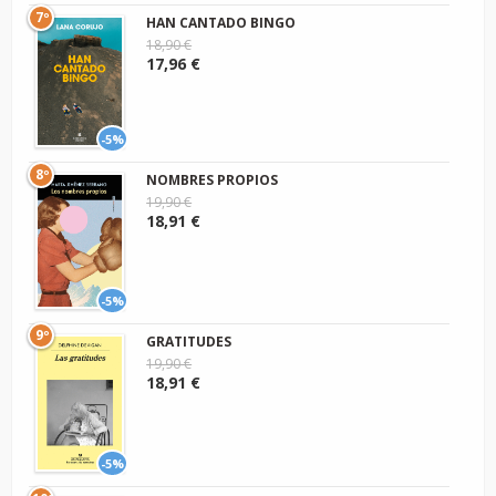
7º
HAN CANTADO BINGO
18,90 €
17,96 €
-5%
8º
NOMBRES PROPIOS
19,90 €
18,91 €
-5%
9º
GRATITUDES
19,90 €
18,91 €
-5%