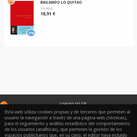
10º
BAILANDO LO QUITAO
19,90 €
18,91 €
-5%
(+34) 963 510 378
infoweb@libreriasoriano.com
Esta web utiliza cookies propias y de terceros que permiten al
usuario la navegación a través de una página web (técnicas),
C/ Xàtiva 15
para el seguimiento y análisis estadístico del comportamiento
46002
Valencia
España
de los usuarios (analíticas), que permiten la gestión de los
espacios publicitarios que, en su caso, el editor haya incluido