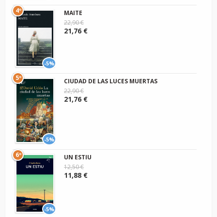
4º
MAITE
22,90 €
21,76 €
-5%
5º
CIUDAD DE LAS LUCES MUERTAS
22,90 €
21,76 €
-5%
6º
UN ESTIU
12,50 €
11,88 €
-5%