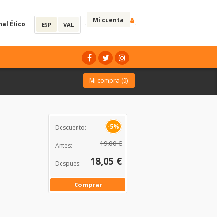
Mi cuenta
nal Ético
ESP
VAL
Mi compra (
0
)
-5%
Descuento:
19,00 €
Antes:
18,05 €
Despues:
Comprar