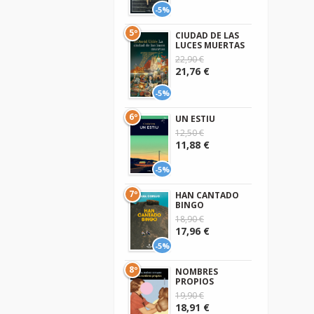
-5%
5º
CIUDAD DE LAS
LUCES MUERTAS
22,90 €
21,76 €
-5%
6º
UN ESTIU
12,50 €
11,88 €
-5%
7º
HAN CANTADO
BINGO
18,90 €
17,96 €
-5%
8º
NOMBRES
PROPIOS
19,90 €
18,91 €