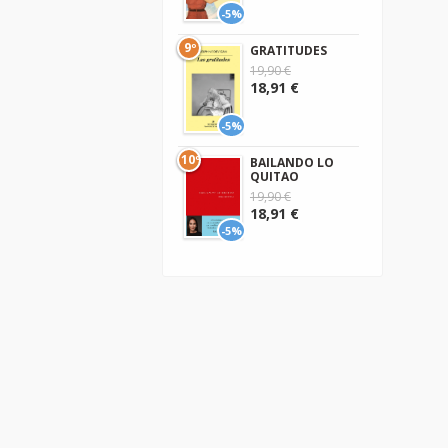
-5%
9º
GRATITUDES
19,90 €
18,91 €
-5%
10º
BAILANDO LO
QUITAO
19,90 €
18,91 €
-5%