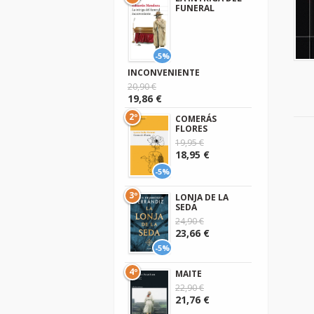
FUNERAL
-5%
INCONVENIENTE
20,90 €
19,86 €
2º
COMERÁS
FLORES
19,95 €
18,95 €
-5%
3º
LONJA DE LA
SEDA
24,90 €
23,66 €
-5%
4º
MAITE
22,90 €
21,76 €