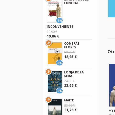
FUNERAL
-5%
INCONVENIENTE
20,90 €
19,86 €
2º
COMERÁS
FLORES
Otr
19,95 €
18,95 €
-5%
3º
LONJA DE LA
SEDA
24,90 €
23,66 €
-5%
4º
MAITE
22,90 €
21,76 €
MY