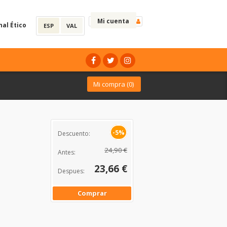
Mi cuenta
nal Ético
ESP
VAL
Mi compra (
0
)
-5%
Descuento:
24,90 €
Antes:
23,66 €
Despues:
Comprar