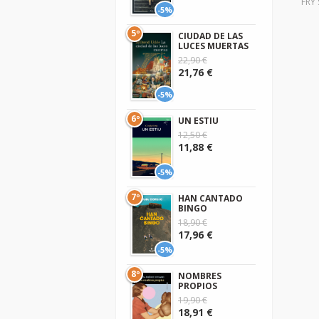
FRY
-5%
5º
CIUDAD DE LAS
LUCES MUERTAS
22,90 €
21,76 €
-5%
6º
UN ESTIU
12,50 €
11,88 €
-5%
7º
HAN CANTADO
BINGO
18,90 €
17,96 €
-5%
8º
NOMBRES
PROPIOS
19,90 €
18,91 €