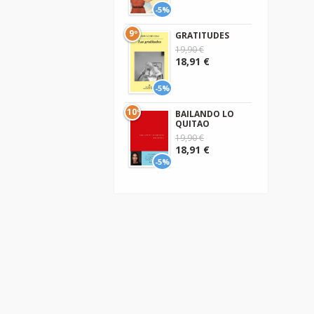
-5%
9º
GRATITUDES
19,90 €
18,91 €
-5%
10º
BAILANDO LO
QUITAO
19,90 €
18,91 €
-5%