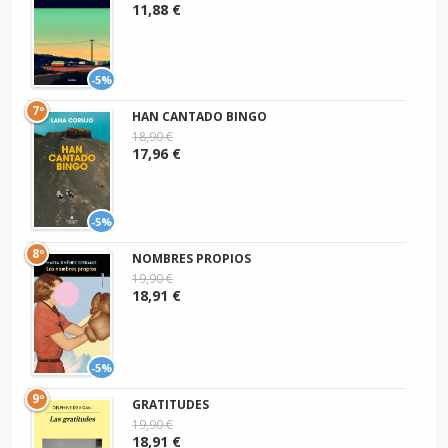
11,88 €
-5%
7º
HAN CANTADO BINGO
18,90 €
17,96 €
-5%
8º
NOMBRES PROPIOS
19,90 €
18,91 €
-5%
9º
GRATITUDES
19,90 €
18,91 €