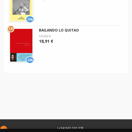
-5%
10º
BAILANDO LO QUITAO
19,90 €
18,91 €
-5%
(+34) 963 510 378