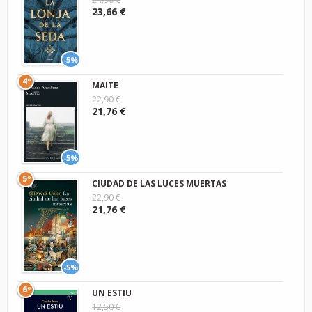
23,66 €
-5%
4º
MAITE
22,90 €
21,76 €
-5%
5º
CIUDAD DE LAS LUCES MUERTAS
22,90 €
21,76 €
-5%
6º
UN ESTIU
12,50 €