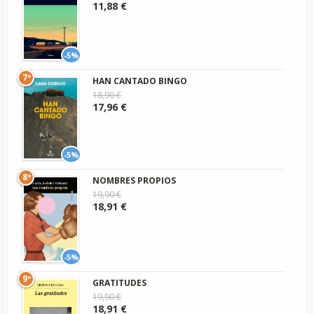
11,88 €
-5%
7º
HAN CANTADO BINGO
18,90 €
17,96 €
-5%
8º
NOMBRES PROPIOS
19,90 €
18,91 €
-5%
9º
GRATITUDES
19,90 €
18,91 €