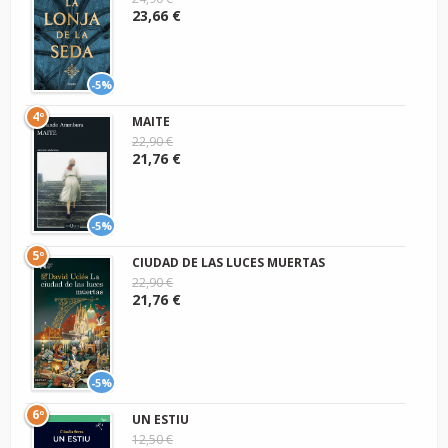
23,66 €
-5%
4º
MAITE
22,90 €
21,76 €
-5%
5º
CIUDAD DE LAS LUCES MUERTAS
22,90 €
21,76 €
-5%
6º
UN ESTIU
12,50 €