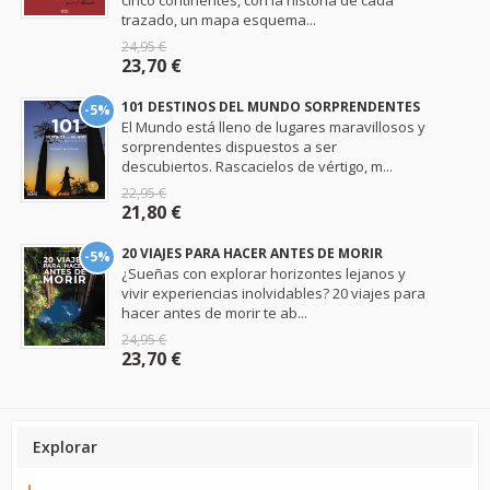
cinco continentes, con la historia de cada
trazado, un mapa esquema...
24,95 €
23,70 €
101 DESTINOS DEL MUNDO SORPRENDENTES
-5%
El Mundo está lleno de lugares maravillosos y
sorprendentes dispuestos a ser
descubiertos. Rascacielos de vértigo, m...
22,95 €
21,80 €
20 VIAJES PARA HACER ANTES DE MORIR
-5%
¿Sueñas con explorar horizontes lejanos y
vivir experiencias inolvidables? 20 viajes para
hacer antes de morir te ab...
24,95 €
23,70 €
Explorar