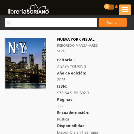
0
NUEVA YORK VISUAL
REBOREDO MANZANARES,
SERGI
Editorial:
ANAYA TOURING
Año de edición:
2025
ISBN:
978-84-9158-802-3
Páginas:
232
Encuadernación:
Rústica
Disponibilidad:
Disponible en 1 semana