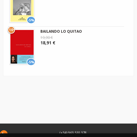
-5%
10º
BAILANDO LO QUITAO
19,90 €
18,91 €
-5%
(+34) 963 510 378