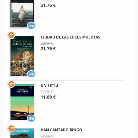
21,76 €
-5%
5º
CIUDAD DE LAS LUCES MUERTAS
22,90 €
21,76 €
-5%
6º
UN ESTIU
12,50 €
11,88 €
-5%
7º
HAN CANTADO BINGO
18,90 €