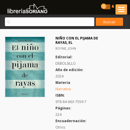
0
NIÑO CON EL PIJAMA DE
RAYAS, EL
BOYNE, JOHN
Editorial:
DEBOLSILLO
Año de edición:
2024
Materia
Narrativa
ISBN:
978-84-663-7559-7
Páginas:
224
Encuadernación:
Otros