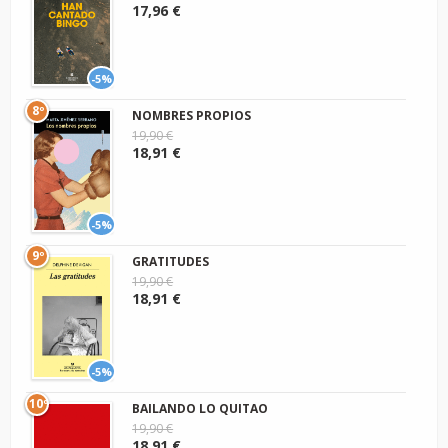
17,96 €
-5%
8º
NOMBRES PROPIOS
19,90 €
18,91 €
-5%
9º
GRATITUDES
19,90 €
18,91 €
-5%
10º
BAILANDO LO QUITAO
19,90 €
18,91 €