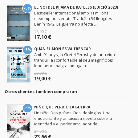
EL NOI DEL PIJAMA DE RATLLES (EDICIÓ 2023)
-5%
Best-seller internacional amb 11 milions
d'exemplars venuts. Traduït a 54 llengües
Berlín 1942. La guerra no afecta ...
18,00 €
17,10 €
QUAN EL MÓN ES VA TRENCAR
-5%
Amb 91 anys, la Gretel Fernsby du una vida
tranquil·la i confortable al seu magnífic pis
londinenc, malgrat amagar u...
20,00 €
19,00 €
Otros clientes también compraron
NIÑO QUE PERDIÓ LA GUERRA
-5%
Un niño. Dos países. Dos ideologías. Una
emocionante y ambiciosa novela sobre la
identidad y el poder arrollador de...
24,90 €
23,66 €