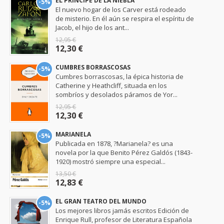
EL PRÍNCIPE DE LA NIEBLA
-5%
El nuevo hogar de los Carver está rodeado
de misterio. En él aún se respira el espíritu de
Jacob, el hijo de los ant...
12,95 €
12,30 €
CUMBRES BORRASCOSAS
-5%
Cumbres borrascosas, la épica historia de
Catherine y Heathcliff, situada en los
sombríos y desolados páramos de Yor...
12,95 €
12,30 €
MARIANELA
-5%
Publicada en 1878, ?Marianela? es una
novela por la que Benito Pérez Galdós (1843-
1920) mostró siempre una especial...
13,50 €
12,83 €
EL GRAN TEATRO DEL MUNDO
-5%
Los mejores libros jamás escritos Edición de
Enrique Rull, profesor de Literatura Española