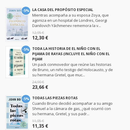
LA CASA DEL PROPÓSITO ESPECIAL
-5%
Mientras acompaña a su esposa Zoya, que
agoniza en un hospital de Londres, Georgi
Danilovich Yáchmenev rememora la v...
12,95 €
12,30 €
TODA LA HISTORIA DE EL NIÑO CON EL
-5%
PIJAMA DE RAYAS (INCLUYE EL NIÑO CON EL
PIJAM
Un pack conmovedor que reúne las historias
de Bruno, un niño testigo del Holocausto, y de
su hermana Gretel, que muc...
24,90 €
23,66 €
TODAS LAS PIEZAS ROTAS
-5%
Cuando Bruno decidió acompañar a su amigo
Shmuel a la cámara de gas, ¿qué ocurrió con
su hermana, Gretel, y sus padr...
11,95 €
11,35 €