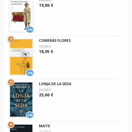
20,90 €
19,86 €
-5%
2º
COMERÁS FLORES
19,95 €
18,95 €
-5%
3º
LONJA DE LA SEDA
24,90 €
23,66 €
-5%
4º
MAITE
22,90 €