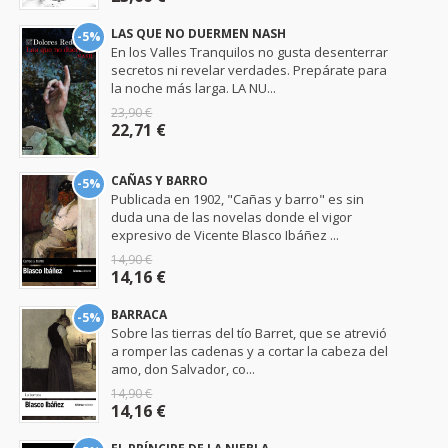
LAS QUE NO DUERMEN NASH
-5%
En los Valles Tranquilos no gusta desenterrar
secretos ni revelar verdades. Prepárate para
la noche más larga. LA NU...
23,90 €
22,71 €
CAÑAS Y BARRO
-5%
Publicada en 1902, "Cañas y barro" es sin
duda una de las novelas donde el vigor
expresivo de Vicente Blasco Ibáñez ...
14,90 €
14,16 €
BARRACA
-5%
Sobre las tierras del tío Barret, que se atrevió
a romper las cadenas y a cortar la cabeza del
amo, don Salvador, co...
14,90 €
14,16 €