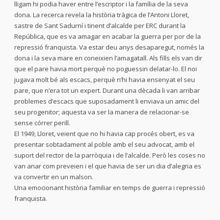
lligam hi podia haver entre l’escriptor i la família de la seva
dona. La recerca revela la història tràgica de l’Antoni Lloret,
sastre de Sant Sadurní i tinent d’alcalde per ERC durant la
República, que es va amagar en acabar la guerra per por de la
repressió franquista. Va estar deu anys desaparegut, només la
dona i la seva mare en coneixien l’amagatall. Als fills els van dir
que el pare havia mort perquè no poguessin delatar-lo. El noi
jugava molt bé als escacs, perquè n’hi havia ensenyat el seu
pare, que n’era tot un expert. Durant una dècada li van arribar
problemes d’escacs que suposadament li enviava un amic del
seu progenitor; aquesta va ser la manera de relacionar-se
sense córrer perill.
El 1949, Lloret, veient que no hi havia cap procés obert, es va
presentar sobtadament al poble amb el seu advocat, amb el
suport del rector de la parròquia i de l’alcalde. Però les coses no
van anar com preveien i el que havia de ser un dia d’alegria es
va convertir en un malson.
Una emocionant història familiar en temps de guerra i repressió
franquista.