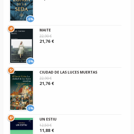
-5%
4º
MAITE
22,90 €
21,76 €
-5%
5º
CIUDAD DE LAS LUCES MUERTAS
22,90 €
21,76 €
-5%
6º
UN ESTIU
12,50 €
11,88 €