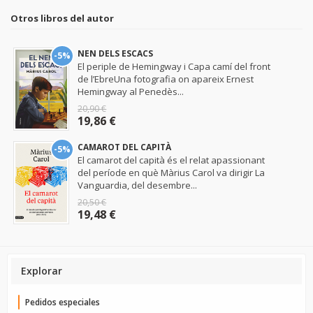
Otros libros del autor
NEN DELS ESCACS
-5%
El periple de Hemingway i Capa camí del front
de l’EbreUna fotografia on apareix Ernest
Hemingway al Penedès...
20,90 €
19,86 €
CAMAROT DEL CAPITÀ
-5%
El camarot del capità és el relat apassionant
del període en què Màrius Carol va dirigir La
Vanguardia, del desembre...
20,50 €
19,48 €
Explorar
Pedidos especiales