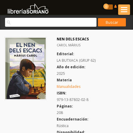
0
NEN DELS ESCACS
CAROL MÁRIUS
Editorial:
LA BUTXACA (GRUP 62)
Año de edición:
2025
Materia
Manualidades
ISBN:
979-13-87802-02-8
Páginas:
208
Encuadernación:
Rústica
Disponibilidad: