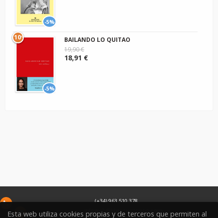
-5%
10º
BAILANDO LO QUITAO
19,90 €
18,91 €
-5%
(+34) 963 510 378
infoweb@libreriasoriano.com
Esta web utiliza cookies propias y de terceros que permiten al