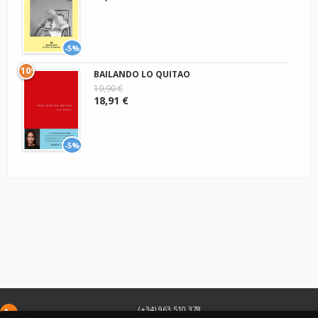
-5%
10º
BAILANDO LO QUITAO
19,90 €
18,91 €
-5%
(+34) 963 510 378