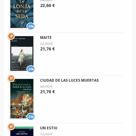
24,90 €
23,66 €
-5%
4º
MAITE
22,90 €
21,76 €
-5%
5º
CIUDAD DE LAS LUCES MUERTAS
22,90 €
21,76 €
-5%
6º
UN ESTIU
12,50 €