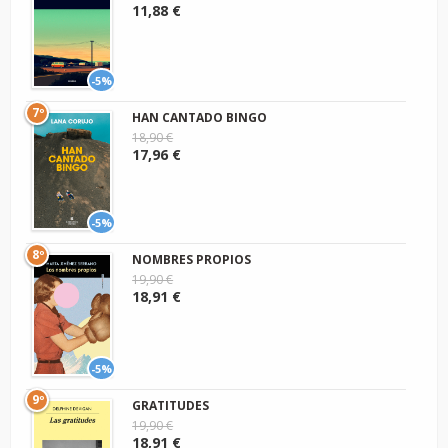
11,88 €
-5%
7º
HAN CANTADO BINGO
18,90 €
17,96 €
-5%
8º
NOMBRES PROPIOS
19,90 €
18,91 €
-5%
9º
GRATITUDES
19,90 €
18,91 €