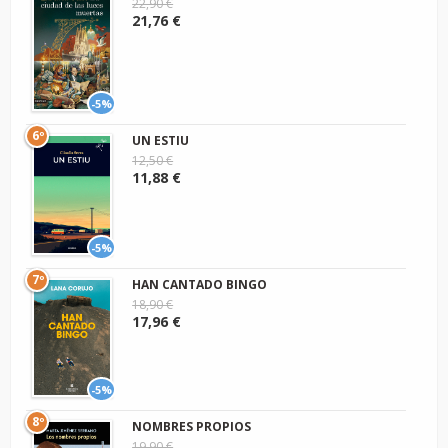
22,90 €
21,76 €
-5%
6º
UN ESTIU
12,50 €
11,88 €
-5%
7º
HAN CANTADO BINGO
18,90 €
17,96 €
-5%
8º
NOMBRES PROPIOS
19,90 €