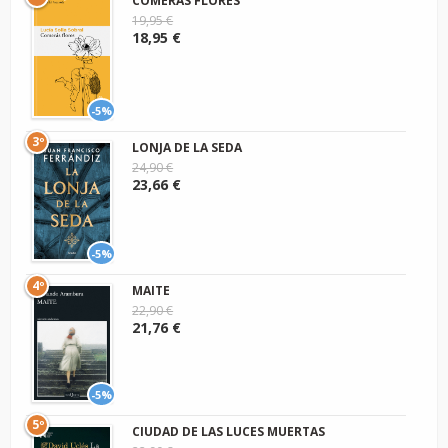
COMERÁS FLORES
19,95 €
18,95 €
-5%
3º
LONJA DE LA SEDA
24,90 €
23,66 €
-5%
4º
MAITE
22,90 €
21,76 €
-5%
5º
CIUDAD DE LAS LUCES MUERTAS