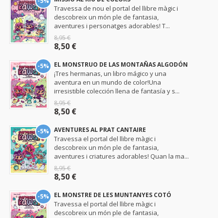
-5%
Travessa de nou el portal del llibre màgic i
descobreix un món ple de fantasia,
aventures i personatges adorables! T...
8,95 €
8,50 €
EL MONSTRUO DE LAS MONTAÑAS ALGODÓN
-5%
¡Tres hermanas, un libro mágico y una
aventura en un mundo de color!Una
irresistible colección llena de fantasía y s...
8,95 €
8,50 €
AVENTURES AL PRAT CANTAIRE
-5%
Travessa el portal del llibre màgic i
descobreix un món ple de fantasia,
aventures i criatures adorables! Quan la ma...
8,95 €
8,50 €
EL MONSTRE DE LES MUNTANYES COTÓ
-5%
Travessa el portal del llibre màgic i
descobreix un món ple de fantasia,