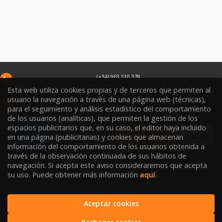
(+34) 963 510 378
infoweb@libreriasoriano.com
Esta web utiliza cookies propias y de terceros que permiten al
usuario la navegación a través de una página web (técnicas),
C/ Xàtiva 15
para el seguimiento y análisis estadístico del comportamiento
46002
Valencia
España
de los usuarios (analíticas), que permiten la gestión de los
espacios publicitarios que, en su caso, el editor haya incluido
en una página (publicitarias) y cookies que almacenan
información del comportamiento de los usuarios obtenida a
través de la observación continuada de sus hábitos de
navegación. Si acepta este aviso consideraremos que acepta
Condiciones de venta
su uso. Puede obtener más información
aquí
.
Aviso legal y política de privacidad
Aceptar cookies
Política de Protección de Datos