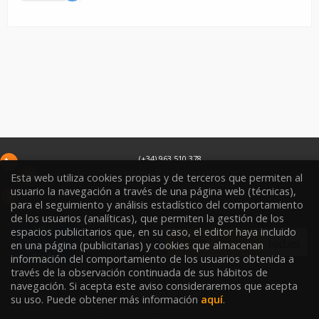
(+34) 963 510 378
infoweb@libreriasoriano.com
Esta web utiliza cookies propias y de terceros que permiten al
usuario la navegación a través de una página web (técnicas),
C/ Xàtiva 15
para el seguimiento y análisis estadístico del comportamiento
46002
Valencia
España
de los usuarios (analíticas), que permiten la gestión de los
espacios publicitarios que, en su caso, el editor haya incluido
en una página (publicitarias) y cookies que almacenan
información del comportamiento de los usuarios obtenida a
través de la observación continuada de sus hábitos de
navegación. Si acepta este aviso consideraremos que acepta
Condiciones de venta
su uso. Puede obtener más información
aquí
.