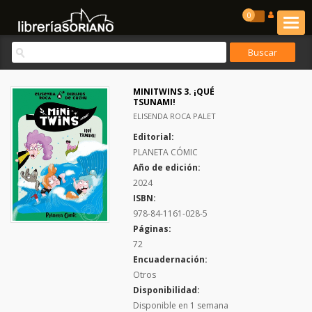
0
MINITWINS 3. ¡QUÉ
TSUNAMI!
ELISENDA ROCA PALET
Editorial:
PLANETA CÓMIC
Año de edición:
2024
ISBN:
978-84-1161-028-5
Páginas:
72
Encuadernación:
Otros
Disponibilidad:
Disponible en 1 semana