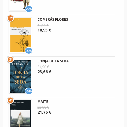
-5%
2º
COMERÁS FLORES
19,95 €
18,95 €
-5%
3º
LONJA DE LA SEDA
24,90 €
23,66 €
-5%
4º
MAITE
22,90 €
21,76 €