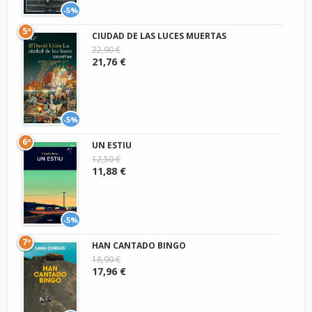
-5%
5º
CIUDAD DE LAS LUCES MUERTAS
22,90 €
21,76 €
-5%
6º
UN ESTIU
12,50 €
11,88 €
-5%
7º
HAN CANTADO BINGO
18,90 €
17,96 €