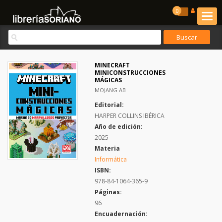
0
MINECRAFT
MINICONSTRUCCIONES
MÁGICAS
MOJANG AB
Editorial:
HARPER COLLINS IBÉRICA
Año de edición:
2025
Materia
Informática
ISBN:
978-84-1064-365-9
Páginas:
96
Encuadernación: