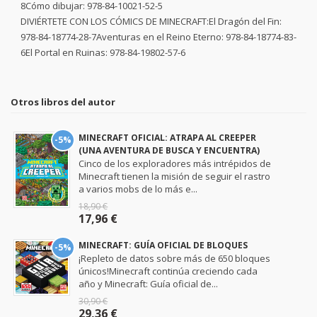
8Cómo dibujar: 978-84-10021-52-5
DIVIÉRTETE CON LOS CÓMICS DE MINECRAFT:El Dragón del Fin:
978-84-18774-28-7Aventuras en el Reino Eterno: 978-84-18774-83-
6El Portal en Ruinas: 978-84-19802-57-6
Otros libros del autor
MINECRAFT OFICIAL: ATRAPA AL CREEPER
-5%
(UNA AVENTURA DE BUSCA Y ENCUENTRA)
Cinco de los exploradores más intrépidos de
Minecraft tienen la misión de seguir el rastro
a varios mobs de lo más e...
18,90 €
17,96 €
MINECRAFT: GUÍA OFICIAL DE BLOQUES
-5%
¡Repleto de datos sobre más de 650 bloques
únicos!Minecraft continúa creciendo cada
año y Minecraft: Guía oficial de...
30,90 €
29,36 €