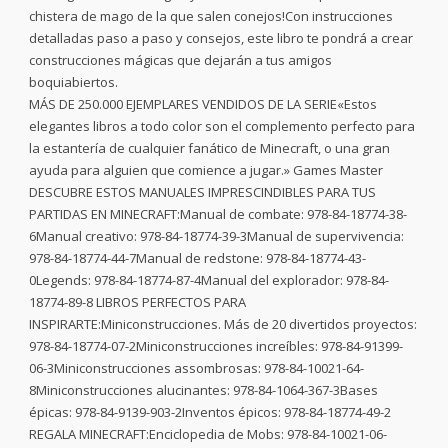
chistera de mago de la que salen conejos!Con instrucciones
detalladas paso a paso y consejos, este libro te pondrá a crear
construcciones mágicas que dejarán a tus amigos
boquiabiertos.
MÁS DE 250.000 EJEMPLARES VENDIDOS DE LA SERIE«Estos
elegantes libros a todo color son el complemento perfecto para
la estantería de cualquier fanático de Minecraft, o una gran
ayuda para alguien que comience a jugar.» Games Master
DESCUBRE ESTOS MANUALES IMPRESCINDIBLES PARA TUS
PARTIDAS EN MINECRAFT:Manual de combate: 978-84-18774-38-
6Manual creativo: 978-84-18774-39-3Manual de supervivencia:
978-84-18774-44-7Manual de redstone: 978-84-18774-43-
0Legends: 978-84-18774-87-4Manual del explorador: 978-84-
18774-89-8 LIBROS PERFECTOS PARA
INSPIRARTE:Miniconstrucciones. Más de 20 divertidos proyectos:
978-84-18774-07-2Miniconstrucciones increíbles: 978-84-91399-
06-3Miniconstrucciones assombrosas: 978-84-10021-64-
8Miniconstrucciones alucinantes: 978-84-1064-367-3Bases
épicas: 978-84-9139-903-2Inventos épicos: 978-84-18774-49-2
REGALA MINECRAFT:Enciclopedia de Mobs: 978-84-10021-06-