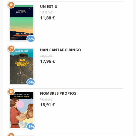
6º
UN ESTIU
12,50 €
11,88 €
-5%
7º
HAN CANTADO BINGO
18,90 €
17,96 €
-5%
8º
NOMBRES PROPIOS
19,90 €
18,91 €
-5%
9º