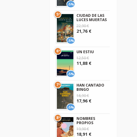
-5%
5º
CIUDAD DE LAS
LUCES MUERTAS
22,90 €
21,76 €
-5%
6º
UN ESTIU
12,50 €
11,88 €
-5%
7º
HAN CANTADO
BINGO
18,90 €
17,96 €
-5%
8º
NOMBRES
PROPIOS
19,90 €
18,91 €