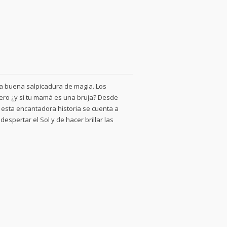
na buena salpicadura de magia. Los
ero ¿y si tu mamá es una bruja? Desde
esta encantadora historia se cuenta a
spertar el Sol y de hacer brillar las