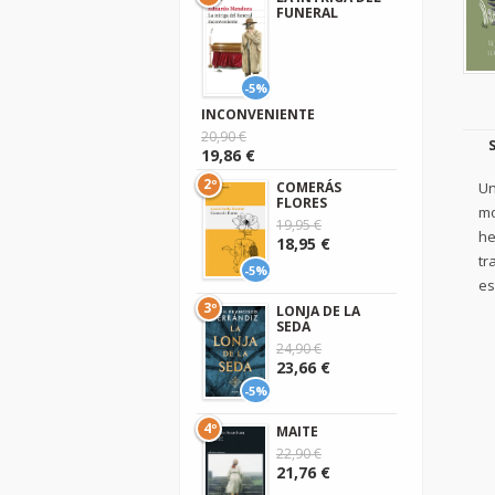
FUNERAL
-5%
INCONVENIENTE
20,90 €
19,86 €
2º
Un
COMERÁS
FLORES
mo
19,95 €
he
18,95 €
tr
-5%
es
3º
LONJA DE LA
SEDA
24,90 €
23,66 €
-5%
4º
MAITE
22,90 €
21,76 €