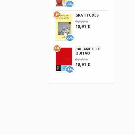
-5%
9º
GRATITUDES
19,90 €
18,91 €
-5%
10º
BAILANDO LO
QUITAO
19,90 €
18,91 €
-5%