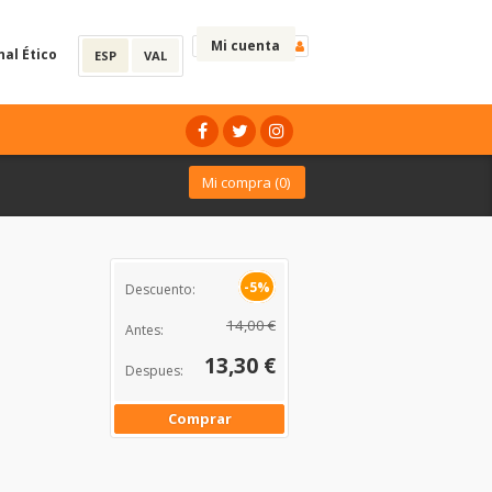
Mi cuenta
nal Ético
ESP
VAL
Mi compra (
0
)
-5%
Descuento:
14,00 €
Antes:
13,30 €
Despues:
Comprar