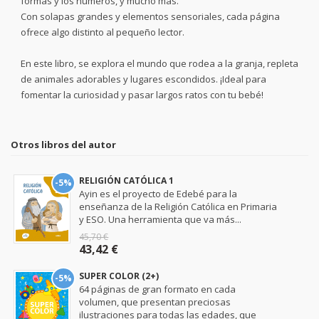
formas y los números, y mucho más.
Con solapas grandes y elementos sensoriales, cada página
ofrece algo distinto al pequeño lector.
En este libro, se explora el mundo que rodea a la granja, repleta
de animales adorables y lugares escondidos. ¡Ideal para
fomentar la curiosidad y pasar largos ratos con tu bebé!
Otros libros del autor
RELIGIÓN CATÓLICA 1
-5%
Ayin es el proyecto de Edebé para la
enseñanza de la Religión Católica en Primaria
y ESO. Una herramienta que va más...
45,70 €
43,42 €
SUPER COLOR (2+)
-5%
64 páginas de gran formato en cada
volumen, que presentan preciosas
ilustraciones para todas las edades, que