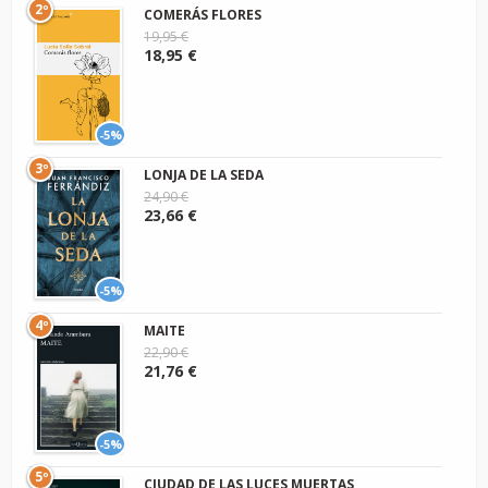
2º
COMERÁS FLORES
19,95 €
18,95 €
-5%
3º
LONJA DE LA SEDA
24,90 €
23,66 €
-5%
4º
MAITE
22,90 €
21,76 €
-5%
5º
CIUDAD DE LAS LUCES MUERTAS