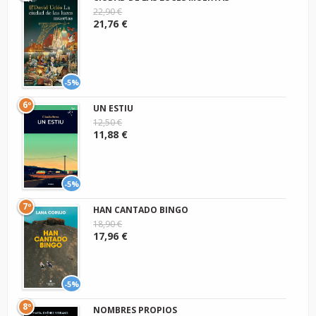
22,90 €
21,76 €
-5%
6º
UN ESTIU
12,50 €
11,88 €
-5%
7º
HAN CANTADO BINGO
18,90 €
17,96 €
-5%
8º
NOMBRES PROPIOS