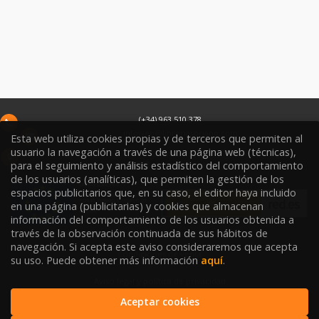
(+34) 963 510 378
infoweb@libreriasoriano.com
Esta web utiliza cookies propias y de terceros que permiten al
usuario la navegación a través de una página web (técnicas),
C/ Xàtiva 15
para el seguimiento y análisis estadístico del comportamiento
46002
Valencia
España
de los usuarios (analíticas), que permiten la gestión de los
espacios publicitarios que, en su caso, el editor haya incluido
en una página (publicitarias) y cookies que almacenan
información del comportamiento de los usuarios obtenida a
través de la observación continuada de sus hábitos de
navegación. Si acepta este aviso consideraremos que acepta
Condiciones de venta
su uso. Puede obtener más información
aquí
.
Aviso legal y política de privacidad
Aceptar cookies
Política de Protección de Datos